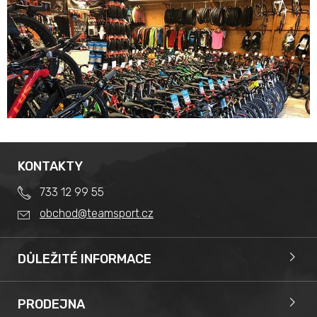
KONTAKTY
733 12 99 55
obchod@teamsport.cz
DŮLEŽITÉ INFORMACE
Obchodní podmínky
Splátkový prodej
PRODEJNA
Reklamace