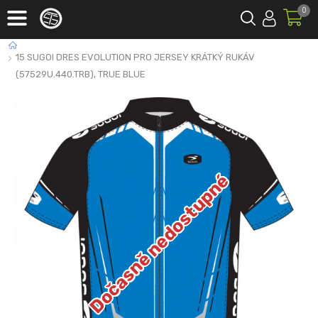
0
15 SUGOI DRES EVOLUTION PRO JERSEY KRÁTKÝ RUKÁV
(57529U.440.TRB), TRUE BLUE
Dočasně nedostupné