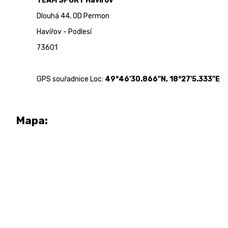
TEAM SPORT Havířov
Dlouhá 44, OD Permon
Havířov - Podlesí
73601
GPS souřadnice Loc:
49°46'30.866"N, 18°27'5.333"E
Mapa: