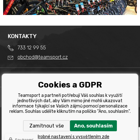
KONTAKTY
733 12 99 55
obchod@teamsport.cz
DŮLEŽITÉ INFORMACE
Cookies a GDPR
Obchodní podmínky
Splátkový prodej
Teamsport a partneři potřebují Váš souhlas k využití
PRODEJNA
Reklamace
jednotlivých dat, aby Vám mimo jiné mohli ukazovat
Team Sport - Tomáš Binar
informace týkající se Vašich zájmů pomocí personalizace
Tabulka velikostí kol
reklam. Souhlas udělíte kliknutím na políčko "Ano, souhlasím".
Dlouhá 1228/44C
Tabulka velikosti bot
Havířov
Zamítnout vše
Ano, souhlasím
Tabulka velikostí oblečení
Copyright © 2019 Team Sport Havířov. Všechna pravá
vyhrazena.
Kontakt
Podrobné nastavení s vysvětlením zde
Soukromí