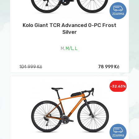
ZDARMA
Kolo Giant TCR Advanced 0-PC Frost
Silver
M
,
M/L
,
L
104 999 Kč
78 999 Kč
-32.63%
ZDARMA