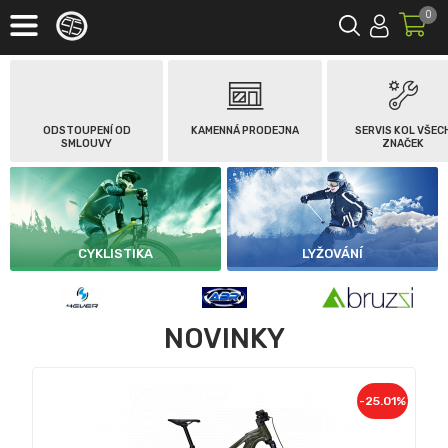
0
ODSTOUPENÍ OD
KAMENNÁ PRODEJNA
SERVIS KOL VŠEC
SMLOUVY
ZNAČEK
CYKLISTIKA
LYŽOVÁNÍ
NOVINKY
-25.01%