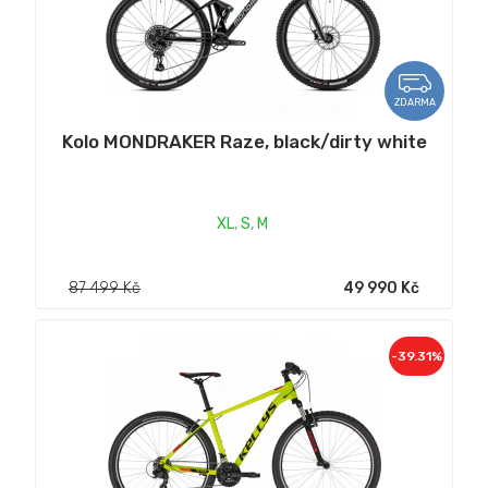
ZDARMA
Kolo MONDRAKER Raze, black/dirty white
XL
,
S
,
M
87 499 Kč
49 990 Kč
-39.31%