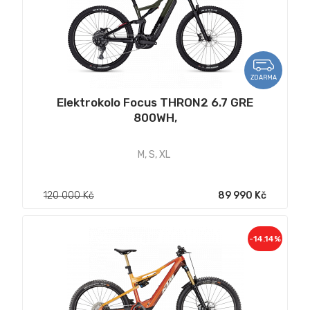
ZDARMA
Elektrokolo Focus THRON2 6.7 GRE
800WH,
M
,
S
,
XL
120 000 Kč
89 990 Kč
-14.14%