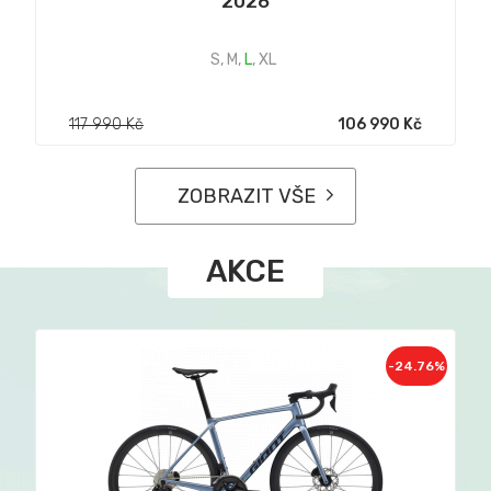
2026
S
,
M
,
L
,
XL
117 990 Kč
106 990 Kč
ZOBRAZIT VŠE
AKCE
-24.76%