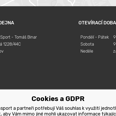
DEJNA
OTEVÍRACÍ DOBA
Sport - Tomáš Binar
Pondělí - Pátek
9
á 1228/44C
Sobota
9
ov
Neděle
z
Cookies a GDPR
port a partneři potřebují Váš souhlas k využití jednot
, aby Vám mimo jiné mohli ukazovat informace týkajíc