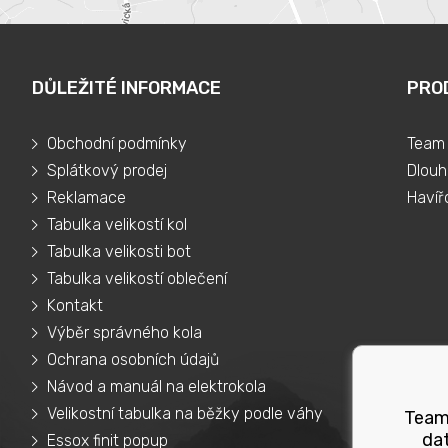
DŮLEŽITÉ INFORMACE
PRO
Obchodní podmínky
Team 
Splátkový prodej
Dlouh
Reklamace
Havíř
Tabulka velikostí kol
Tabulka velikosti bot
Tabulka velikostí oblečení
Kontakt
Výběr správného kola
Ochrana osobních údajů
Návod a manuál na elektrokola
Velikostní tabulka na běžky podle váhy
Teams
dat
Essox finit popup