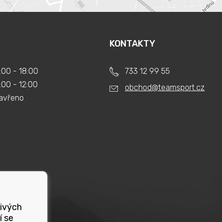
KONTAKTY
:00 - 18:00
733 12 99 55
:00 - 12:00
obchod@teamsport.cz
avřeno
livých
í se