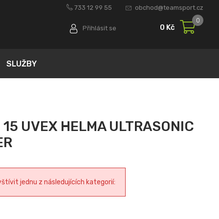
733 12 99 55
obchod@teamsport.cz
0
0 Kč
Přihlásit se
SLUŽBY
15 UVEX HELMA ULTRASONIC
ER
ívit jednu z následujících kategorií: