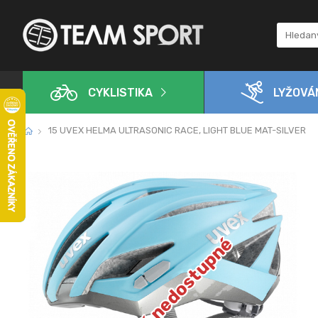
CYKLISTIKA
LYŽOVÁ
15 UVEX HELMA ULTRASONIC RACE, LIGHT BLUE MAT-SILVER
Dočasně nedostupné