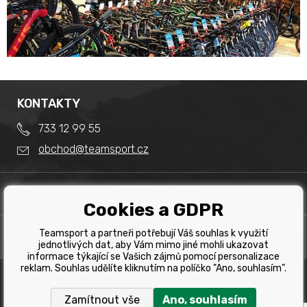
KONTAKTY
733 12 99 55
obchod@teamsport.cz
DŮLEŽITÉ INFORMACE
Cookies a GDPR
Obchodní podmínky
Splátkový prodej
Teamsport a partneři potřebují Váš souhlas k využití
PRODEJNA
Reklamace
jednotlivých dat, aby Vám mimo jiné mohli ukazovat
Team Sport - Tomáš Binar
informace týkající se Vašich zájmů pomocí personalizace
Tabulka velikostí kol
reklam. Souhlas udělíte kliknutím na políčko "Ano, souhlasím".
Dlouhá 1228/44C
Tabulka velikosti bot
Havířov
Zamítnout vše
Ano, souhlasím
Tabulka velikostí oblečení
Copyright © 2019 Team Sport Havířov. Všechna pravá