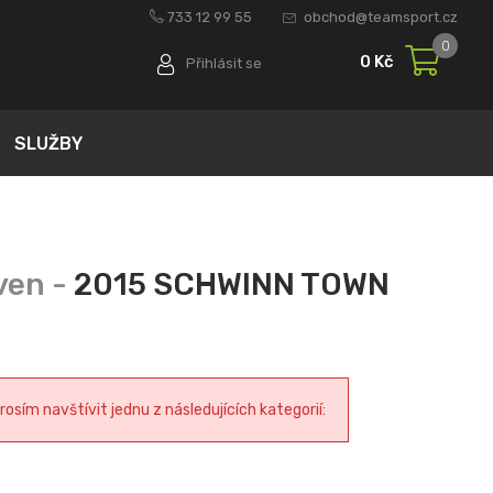
733 12 99 55
obchod@teamsport.cz
0
0 Kč
Přihlásit se
SLUŽBY
2015 SCHWINN TOWN
sím navštívit jednu z následujících kategorií: