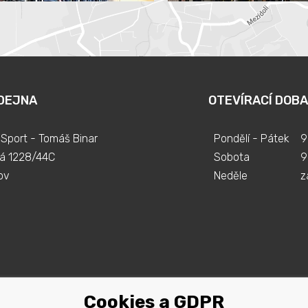
DEJNA
OTEVÍRACÍ DOBA
Sport - Tomáš Binar
Pondělí - Pátek
9
á 1228/44C
Sobota
9
ov
Neděle
z
Cookies a GDPR