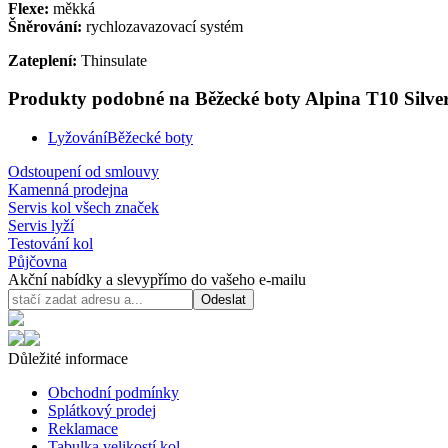
Flexe:
měkká
Šněrování:
rychlozavazovací systém
Zateplení:
Thinsulate
Produkty podobné na Běžecké boty Alpina T10 Silver 
Lyžování
Běžecké boty
Odstoupení od smlouvy
Kamenná prodejna
Servis kol všech značek
Servis lyží
Testování kol
Půjčovna
Akční nabídky a slevy
přímo do vašeho e-mailu
Odeslat
Důležité informace
Obchodní podmínky
Splátkový prodej
Reklamace
Tabulka velikostí kol