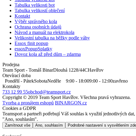
Tabulka velikosti bot
Tabulka velikostí oblečení
Kontakt
Výběr správného kola
Ochrana osobních údajů
Návod a manuál na elektrokola
Velikostní tabulka na běžky podle váhy
Essox finit popup
essoxPopupSplatky
Dovoz kola až před dům – zdarma
Prodejna
Team Sport - Tomáš Binar
Dlouhá 1228/44C
Havířov
Otevírací doba
Pondělí - Pátek
Sobota
Neděle
9:00 - 18:00
9:00 - 12:00
zavřeno
Kontakty
733 12 99 55
obchod@teamsport.cz
Copyright © 2019 Team Sport Havířov. Všechna pravá vyhrazena.
Tvorba a pronájem eshopů
BINARGON.cz
Cookies a GDPR
Teamsport a partneři potřebují Váš souhlas k využití jednotlivých da
"Ano, souhlasím".
Zamítnout vše
Ano, souhlasím
Podrobné nastavení s vysvětlením zd