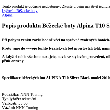
Tento produkt je dočasně nedostupný. Zkuste prosím navštívit jednu z 
Lyžování
Běžecké boty
Alpina
Popis produktu Běžecké boty Alpina T10 S
Při pobytu venku závisí hodně věcí na správně zvolených botách.
Proto jsme do vývoje těchto lyžařských bot investovlali tolik n
A když si tohle všechno nazujete, navíc ve stylovém provedení,
příliš obtížný.
Specifikace běžeckých bot ALPINA T10 Silver Black model 2010
Podrážka:
NNN Touring
Typ lyžaře:
rekreační
Velikosti:
35-50
Vázání:
NNN Touring