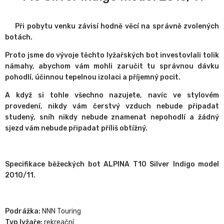
Při pobytu venku závisí hodně věcí na správně zvolených
botách.
Proto jsme do vývoje těchto lyžařských bot investovlali tolik
námahy, abychom vám mohli zaručit tu správnou dávku
pohodlí, účinnou tepelnou izolaci a příjemný pocit.
A když si tohle všechno nazujete, navíc ve stylovém
provedení, nikdy vám čerstvý vzduch nebude připadat
studený, sníh nikdy nebude znamenat nepohodlí a žádný
sjezd vám nebude připadat příliš obtížný.
Specifikace běžeckých bot ALPINA T10 Silver Indigo model
2010/11.
Podrážka:
NNN Touring
Typ lyžaře:
rekreační