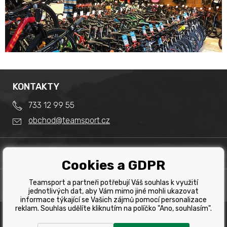
KONTAKTY
733 12 99 55
obchod@teamsport.cz
DŮLEŽITÉ INFORMACE
Cookies a GDPR
Obchodní podmínky
Splátkový prodej
Teamsport a partneři potřebují Váš souhlas k využití
PRODEJNA
Reklamace
jednotlivých dat, aby Vám mimo jiné mohli ukazovat
Team Sport - Tomáš Binar
informace týkající se Vašich zájmů pomocí personalizace
Tabulka velikostí kol
reklam. Souhlas udělíte kliknutím na políčko "Ano, souhlasím".
Dlouhá 1228/44C
Tabulka velikosti bot
Havířov