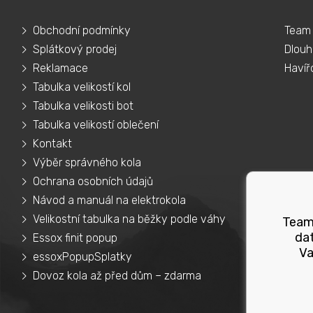
Obchodní podmínky
Team 
Splátkový prodej
Dlouh
Reklamace
Havíř
Tabulka velikostí kol
Tabulka velikosti bot
Tabulka velikostí oblečení
Kontakt
Výběr správného kola
Ochrana osobních údajů
Návod a manuál na elektrokola
Velikostní tabulka na běžky podle váhy
Teams
dat
Essox finit popup
Va
essoxPopupSplatky
Dovoz kola až před dům – zdarma