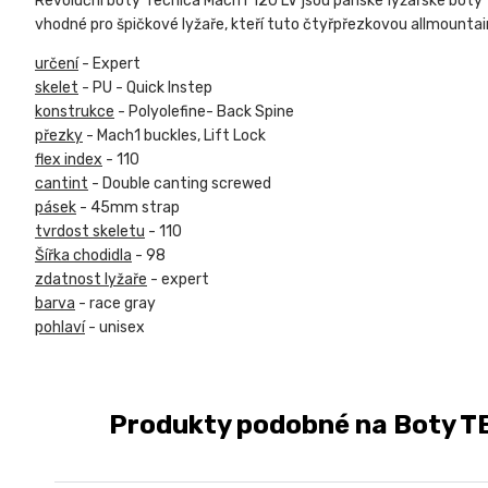
Revoluční boty Tecnica Mach1 120 LV jsou pánské lyžařské boty vh
vhodné pro špičkové lyžaře, kteří tuto čtyřpřezkovou allmountain 
určení
- Expert
skelet
- PU - Quick Instep
konstrukce
- Polyolefine- Back Spine
přezky
- Mach1 buckles, Lift Lock
flex index
- 110
cantint
- Double canting screwed
pásek
- 45mm strap
tvrdost skeletu
- 110
Šířka chodidla
- 98
zdatnost lyžaře
- expert
barva
- race gray
pohlaví
- unisex
Produkty podobné na Boty TEC