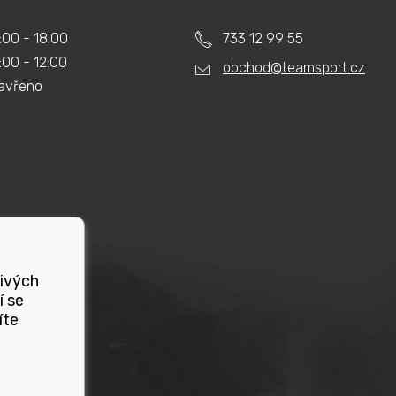
:00 - 18:00
733 12 99 55
:00 - 12:00
obchod@teamsport.cz
avřeno
livých
í se
íte