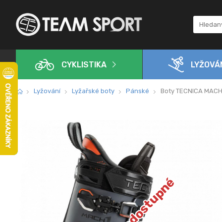
CYKLISTIKA
LYŽOVÁ
Lyžování
Lyžařské boty
Pánské
Boty TECNICA MACH1 