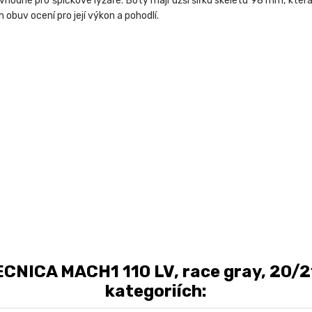
odné pro špičkové lyžaře. Boty mají užší šířku skeletu 98 mm, která 
obuv ocení pro její výkon a pohodlí.
NICA MACH1 110 LV, race gray, 20/21
kategoriích: