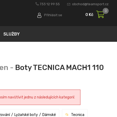
733 12 99 55
obchod@teamsport.cz
0
0 Kč
Přihlásit se
SLUŽBY
Boty TECNICA MACH1 110
ím navštívit jednu z následujících kategorií:
žování
Lyžařské boty
Dámské
Tecnica