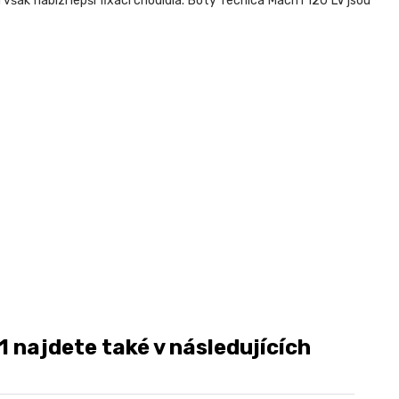
však nabízí lepší fixaci chodidla. Boty Tecnica Mach1 120 LV jsou
 najdete také v následujících