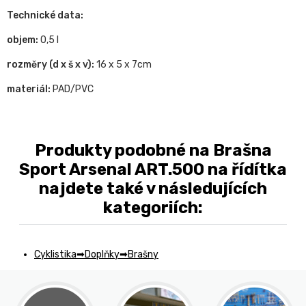
Technické data:
objem:
0,5 l
rozměry (d x š x v):
16 x 5 x 7cm
materiál:
PAD/PVC
Produkty podobné na Brašna
Sport Arsenal ART.500 na řídítka
najdete také v následujících
kategoriích:
Cyklistika
Doplňky
Brašny