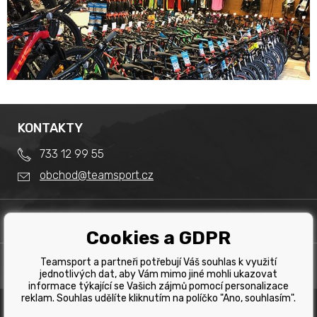
KONTAKTY
733 12 99 55
obchod@teamsport.cz
DŮLEŽITÉ INFORMACE
Cookies a GDPR
Obchodní podmínky
Splátkový prodej
Teamsport a partneři potřebují Váš souhlas k využití
PRODEJNA
Reklamace
jednotlivých dat, aby Vám mimo jiné mohli ukazovat
Team Sport - Tomáš Binar
informace týkající se Vašich zájmů pomocí personalizace
Tabulka velikostí kol
reklam. Souhlas udělíte kliknutím na políčko "Ano, souhlasím".
Dlouhá 1228/44C
Tabulka velikosti bot