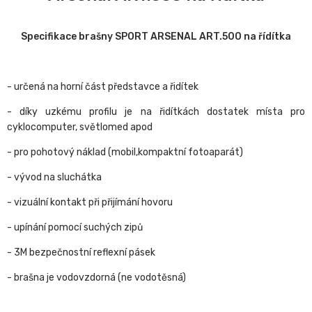
Specifikace brašny SPORT ARSENAL ART.500 na řídítka
- určená na horní část představce a řidítek
- díky uzkému profilu je na řidítkách dostatek místa pro
cyklocomputer, světlomed apod
- pro pohotový náklad (mobil,kompaktní fotoaparát)
- vývod na sluchátka
- vizuální kontakt při přijímání hovoru
- upínání pomocí suchých zipů
- 3M bezpečnostní reflexní pásek
- brašna je vodovzdorná (ne vodotěsná)