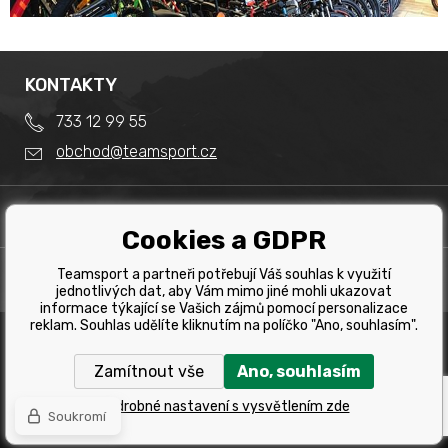
KONTAKTY
733 12 99 55
obchod@teamsport.cz
DŮLEŽITÉ INFORMACE
Cookies a GDPR
Obchodní podmínky
Splátkový prodej
Teamsport a partneři potřebují Váš souhlas k využití
PRODEJNA
Reklamace
jednotlivých dat, aby Vám mimo jiné mohli ukazovat
Team Sport - Tomáš Binar
informace týkající se Vašich zájmů pomocí personalizace
Tabulka velikostí kol
reklam. Souhlas udělíte kliknutím na políčko "Ano, souhlasím".
Dlouhá 1228/44C
Tabulka velikosti bot
Havířov
Zamítnout vše
Ano, souhlasím
Tabulka velikostí oblečení
Copyright © 2019 Team Sport Havířov. Všechna pravá
vyhrazena.
Kontakt
Podrobné nastavení s vysvětlením zde
Soukromí
Tvorba a pronájem eshopů
BINARGON.cz
Výběr správného kola