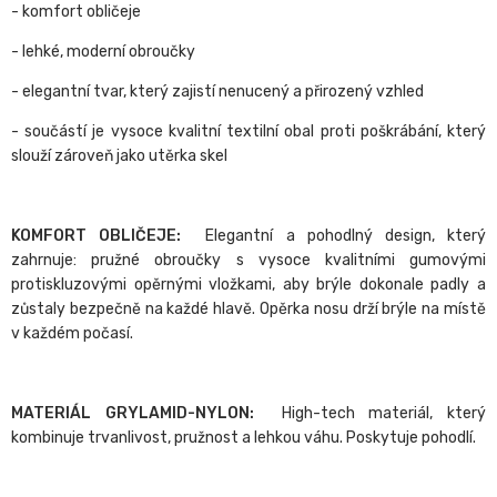
- komfort obličeje
- lehké, moderní obroučky
- elegantní tvar, který zajistí nenucený a přirozený vzhled
- součástí je vysoce kvalitní textilní obal proti poškrábání, který
slouží zároveň jako utěrka skel
KOMFORT OBLIČEJE:
Elegantní a pohodlný design, který
zahrnuje: pružné obroučky s vysoce kvalitními gumovými
protiskluzovými opěrnými vložkami, aby brýle dokonale padly a
zůstaly bezpečně na každé hlavě. Opěrka nosu drží brýle na místě
v každém počasí.
MATERIÁL GRYLAMID-NYLON:
High-tech materiál, který
kombinuje trvanlivost, pružnost a lehkou váhu. Poskytuje pohodlí.