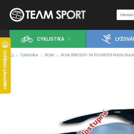
CYKLISTIKA
LYŽOVÁ
Cyklistika
Brýle
Brýle BBB BSG-34 ROUNDER Matte Blac