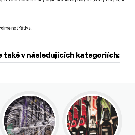
řejmě netříštivá.
aké v následujících kategoriích: