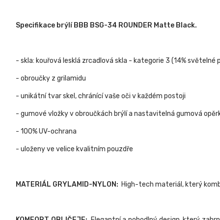
Specifikace brýlí BBB BSG-34 ROUNDER Matte Black.
- skla: kouřová lesklá zrcadlová skla - kategorie 3 (14% světelné
- obroučky z grilamidu
- unikátní tvar skel, chránící vaše oči v každém postoji
- gumové vložky v obroučkách brýlí a nastavitelná gumová opěr
- 100% UV-ochrana
- uloženy ve velice kvalitním pouzdře
MATERIÁL GRYLAMID-NYLON:
High-tech materiál, který kombi
KOMFORT OBLIČEJE:
Elegantní a pohodlný design, který zahrn