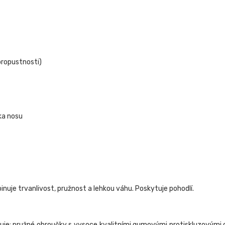
 propustnosti)
ka nosu
nuje trvanlivost, pružnost a lehkou váhu. Poskytuje pohodlí.
uje: pružné obroučky s vysoce kvalitními gumovými protiskluzovými 