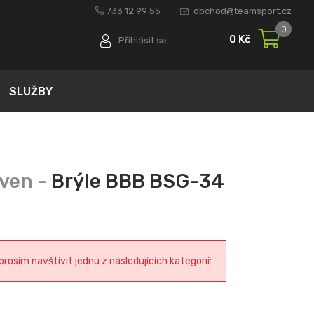
733 12 99 55
obchod@teamsport.cz
0
0 Kč
Přihlásit se
SLUŽBY
Brýle BBB BSG-34
osím navštívit jednu z následujících kategorií: