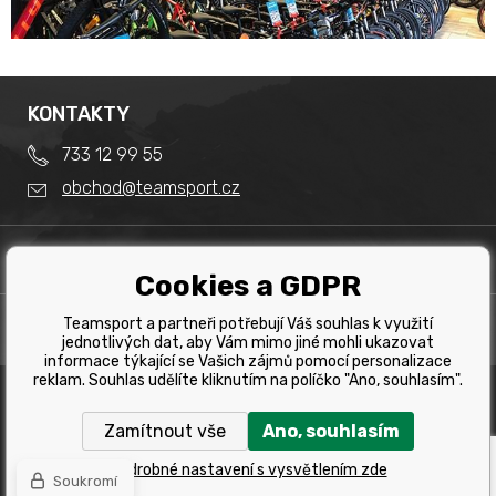
KONTAKTY
733 12 99 55
obchod@teamsport.cz
DŮLEŽITÉ INFORMACE
Cookies a GDPR
Obchodní podmínky
Splátkový prodej
Teamsport a partneři potřebují Váš souhlas k využití
PRODEJNA
Reklamace
jednotlivých dat, aby Vám mimo jiné mohli ukazovat
Team Sport - Tomáš Binar
informace týkající se Vašich zájmů pomocí personalizace
Tabulka velikostí kol
reklam. Souhlas udělíte kliknutím na políčko "Ano, souhlasím".
Dlouhá 1228/44C
Tabulka velikosti bot
Havířov
Zamítnout vše
Ano, souhlasím
Tabulka velikostí oblečení
Copyright © 2019 Team Sport Havířov. Všechna pravá
vyhrazena.
Kontakt
Podrobné nastavení s vysvětlením zde
Soukromí
Internetové obchody
a
www stránky
:
BINARGON.cz
Výběr správného kola