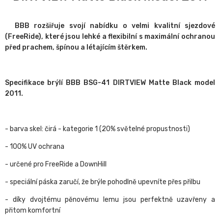
BBB rozšiřuje svojí nabídku o velmi kvalitní sjezdové
(FreeRide), které jsou lehké a flexibilní s maximální ochranou
před prachem, špínou a létajícím štěrkem.
Specifikace brýlí BBB BSG-41 DIRTVIEW Matte Black model
2011.
- barva skel: čirá - kategorie 1 (20% světelné propustnosti)
- 100% UV ochrana
- určené pro FreeRide a DownHill
- speciální páska zaručí, že brýle pohodlně upevníte přes přilbu
- díky dvojtému pěnovému lemu jsou perfektně uzavřeny a
přitom komfortní