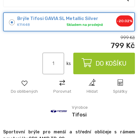
Brýle Tifosi GAVIA SL Metallic Silver
-20.02%
K11448
Skladem na prodejně
999
Kč
799
Kč
DO KOŠÍKU
ks
Do oblibených
Porovnat
Hlídat
Splátky
Výrobce
Tifosi
Sportovní brýle pro menší a střední obličeje s rámem