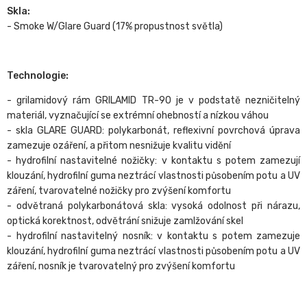
Skla:
- Smoke W/Glare Guard (17% propustnost světla)
Technologie:
- grilamidový rám GRILAMID TR-90 je v podstatě nezničitelný
materiál, vyznačující se extrémní ohebností a nízkou váhou
- skla GLARE GUARD: polykarbonát, reflexivní povrchová úprava
zamezuje ozáření, a přitom nesnižuje kvalitu vidění
- hydrofilní nastavitelné nožičky: v kontaktu s potem zamezují
klouzání, hydrofilní guma neztrácí vlastnosti působením potu a UV
záření, tvarovatelné nožičky pro zvýšení komfortu
- odvětraná polykarbonátová skla: vysoká odolnost při nárazu,
optická korektnost, odvětrání snižuje zamlžování skel
- hydrofilní nastavitelný nosník: v kontaktu s potem zamezuje
klouzání, hydrofilní guma neztrácí vlastnosti působením potu a UV
záření, nosník je tvarovatelný pro zvýšení komfortu