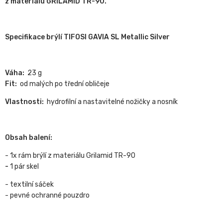
z materiálu GRILAMID TR-90.
Specifikace brýlí TIFOSI GAVIA SL Metallic Silver
Váha:
23 g
Fit:
od malých po třední obličeje
Vlastnosti:
hydrofilní a nastavitelné nožičky a nosník
Obsah balení:
- 1x rám brýlí z materiálu Grilamid TR-90
-
1 pár skel
- textilní sáček
- pevné ochranné pouzdro