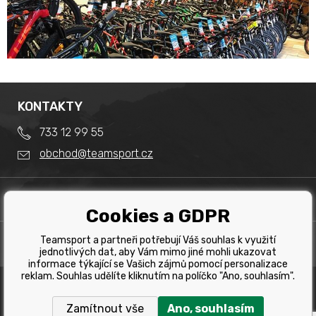
KONTAKTY
733 12 99 55
obchod@teamsport.cz
DŮLEŽITÉ INFORMACE
Cookies a GDPR
Obchodní podmínky
Splátkový prodej
Teamsport a partneři potřebují Váš souhlas k využití
PRODEJNA
Reklamace
jednotlivých dat, aby Vám mimo jiné mohli ukazovat
Team Sport - Tomáš Binar
informace týkající se Vašich zájmů pomocí personalizace
Tabulka velikostí kol
reklam. Souhlas udělíte kliknutím na políčko "Ano, souhlasím".
Dlouhá 1228/44C
Tabulka velikosti bot
Havířov
Zamítnout vše
Ano, souhlasím
Tabulka velikostí oblečení
Copyright © 2019 Team Sport Havířov. Všechna pravá