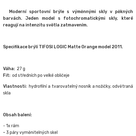
Moderní sportovní brýle s výměnnými skly v pěkných
barvách. Jeden model s fotochromatickými skly, které
reagují na intenzitu světla zatmavením.
Specifikace brýlí TIFOSI LOGIC Matte Orange model 2011.
Váha:
27 g
Fit:
od středních po velké obličeje
Vlastnosti:
hydrofilní a tvarovatelný nosník a nožičky, odvětraná
skla
Obsah balení:
- 1x rám
-
3 páry vyměnitelných skel