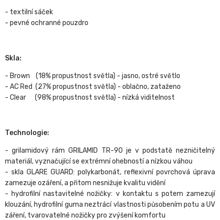
- textilní sáček
- pevné ochranné pouzdro
Skla:
- Brown (18% propustnost světla) - jasno, ostré světlo
- AC Red (27% propustnost světla) - oblačno, zataženo
- Clear (98% propustnost světla) - nízká viditelnost
Technologie:
- grilamidový rám GRILAMID TR-90 je v podstatě nezničitelný
materiál, vyznačující se extrémní ohebností a nízkou váhou
- skla GLARE GUARD: polykarbonát, reflexivní povrchová úprava
zamezuje ozáření, a přitom nesnižuje kvalitu vidění
- hydrofilní nastavitelné nožičky: v kontaktu s potem zamezují
klouzání, hydrofilní guma neztrácí vlastnosti působením potu a UV
záření, tvarovatelné nožičky pro zvýšení komfortu