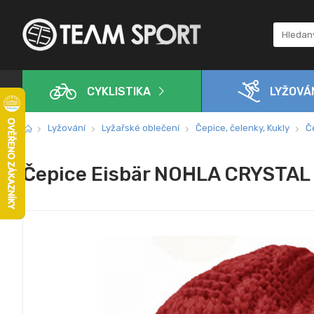
CYKLISTIKA
LYŽOVÁ
Lyžování
Lyžařské oblečení
Čepice, čelenky, Kukly
Č
Čepice Eisbär NOHLA CRYSTAL