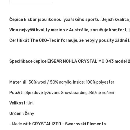
Čepice Eisbär jsou ikonou lyžařského sportu. Jejich kvalit
Vlna nejvyšší kvality merino z Austrálie, zaručuje komfort,
Certifikát The ÖKO-Tex informuje, že nebyly použity žádné l
Specifikace čepice EISBÄR NOHLA CRYSTAL MÜ 043 model 
Materiál:
50% wool / 50% acrylic, inside: 100% polyester
Použití:
Sjezdové lyžování, Snowboarding, Běžné nošení
Velikost:
Uni.
Určení: Ž
eny
- Made with
CRYSTALIZED - Swarovski Elements