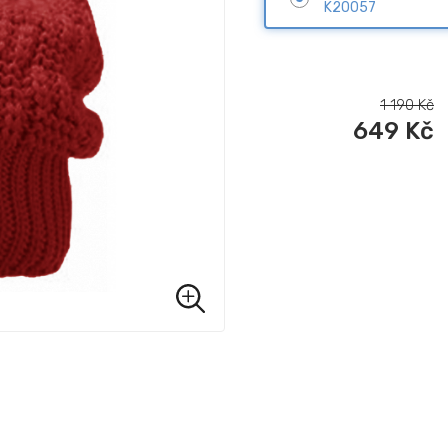
K20057
1 190
Kč
649
Kč