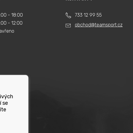
:00 - 18:00
733 12 99 55
:00 - 12:00
obchod@teamsport.cz
avřeno
livých
í se
íte