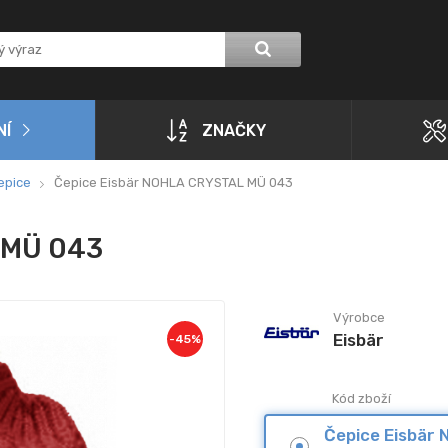
NÍ
ZNAČKY
epice
Čepice Eisbär NOHLA CRYSTAL MÜ 043
 MÜ 043
Výrobce
Eisbär
-
45
%
Kód zboží
Čepice Eisbär