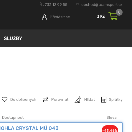
733 12 99 55
obchod@teamsport.cz
0
0 Kč
Přihlásit se
SLUŽBY
Do oblibených
Porovnat
Hlídat
Splátky
Dostupnost
Sleva
 NOHLA CRYSTAL MÜ 043
-45.46%