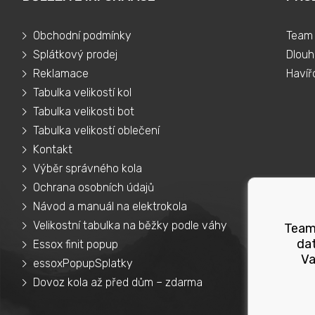
Obchodní podmínky
Team 
Splátkový prodej
Dlouh
Reklamace
Havíř
Tabulka velikostí kol
Tabulka velikosti bot
Tabulka velikostí oblečení
Kontakt
Výběr správného kola
Ochrana osobních údajů
Návod a manuál na elektrokola
Velikostní tabulka na běžky podle váhy
Teams
dat
Essox finit popup
Va
essoxPopupSplatky
Dovoz kola až před dům – zdarma