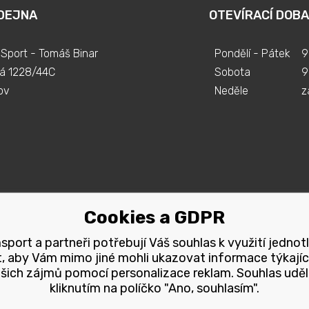
DEJNA
OTEVÍRACÍ DOBA
Sport - Tomáš Binar
Pondělí - Pátek
9
á 1228/44C
Sobota
9
ov
Neděle
z
Cookies a GDPR
port a partneři potřebují Váš souhlas k využití jednot
, aby Vám mimo jiné mohli ukazovat informace týkajíc
šich zájmů pomocí personalizace reklam. Souhlas uděl
kliknutím na políčko "Ano, souhlasím".