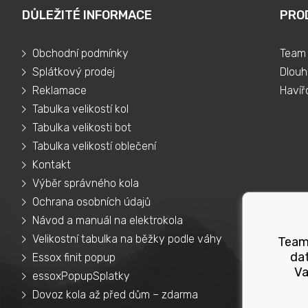
DŮLEŽITÉ INFORMACE
PRO
Obchodní podmínky
Team 
Splátkový prodej
Dlouh
Reklamace
Havíř
Tabulka velikostí kol
Tabulka velikosti bot
Tabulka velikostí oblečení
Kontakt
Výběr správného kola
Ochrana osobních údajů
Návod a manuál na elektrokola
Velikostní tabulka na běžky podle váhy
Teams
dat
Essox finit popup
Va
essoxPopupSplatky
Dovoz kola až před dům – zdarma