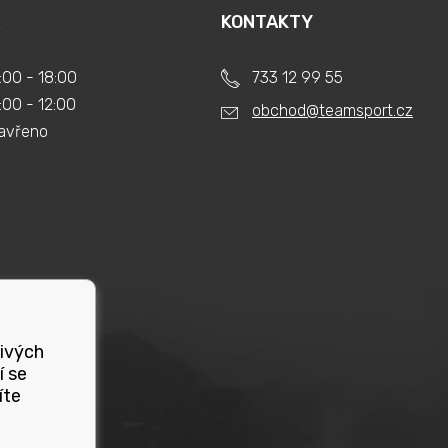
KONTAKTY
:00 - 18:00
733 12 99 55
:00 - 12:00
obchod@teamsport.cz
avřeno
livých
í se
íte