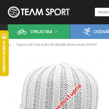
CYKLISTIKA
LYŽOVÁ
Čepice VIST 412 AURO SKI BEANIE White model 2011/12
Dočasně nedostupné