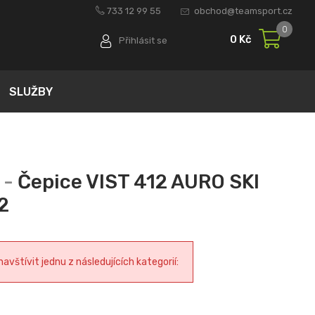
733 12 99 55
obchod@teamsport.cz
0
0 Kč
Přihlásit se
SLUŽBY
Čepice VIST 412 AURO SKI
2
vštívit jednu z následujících kategorií: