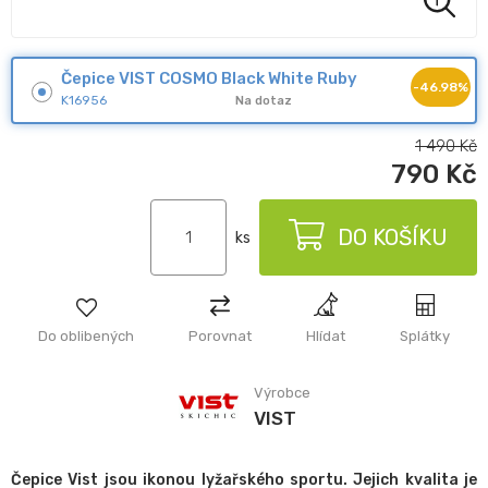
Čepice VIST COSMO Black White Ruby
-46.98%
K16956
Na dotaz
1 490
Kč
790
Kč
DO KOŠÍKU
ks
Do oblibených
Porovnat
Hlídat
Splátky
Výrobce
VIST
Čepice Vist jsou ikonou lyžařského sportu. Jejich kvalita je