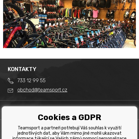
KONTAKTY
733 12 99 55
obchod@teamsport.cz
DŮLEŽITÉ INFORMACE
Cookies a GDPR
Obchodní podmínky
Splátkový prodej
Teamsport a partneři potřebují Váš souhlas k využití
PRODEJNA
Reklamace
jednotlivých dat, aby Vám mimo jiné mohli ukazovat
Team Sport - Tomáš Binar
informace týkající se Vašich zájmů pomocí personalizace