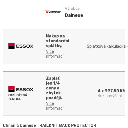
Výrobce
Dainese
Nakup na
standardní
splátky.
Splátková kalkulačka
Více
informací
Zaplať
jen 1/4
ceny a
4 x 997.50 Kč
zbytek
ROZLOŽENÁ
Bez navýšení!
později.
PLATBA
Více
informací
Chránič Dainese TRAILKNIT BACK PROTECTOR