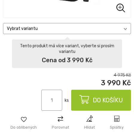
Vybrat variantu
Tento produkt má více variant, vyberte si prosím
variantu
Cena od 3 990 Kč
4 975
Kč
3 990
Kč
DO KOŠÍKU
ks
Do oblibených
Porovnat
Hlídat
Splátky