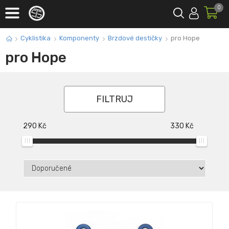
0
Cyklistika
Komponenty
Brzdové destičky
pro Hope
pro Hope
FILTRUJ
290
Kč
330
Kč