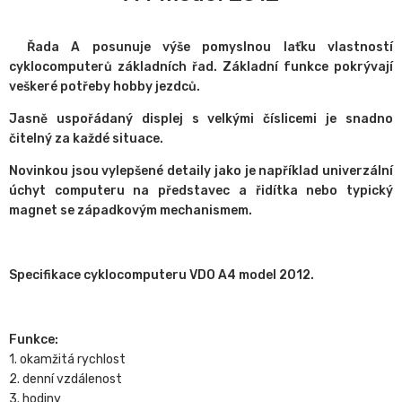
Řada A posunuje výše pomyslnou laťku vlastností
cyklocomputerů základních řad.
Základní funkce pokrývají
veškeré potřeby hobby jezdců.
Jasně uspořádaný displej s velkými číslicemi je snadno
čitelný za každé situace.
Novinkou jsou vylepšené detaily jako je například univerzální
úchyt computeru na představec a řidítka nebo typický
magnet se západkovým mechanismem.
Specifikace cyklocomputeru VDO A4 model 2012.
Funkce:
1. okamžitá rychlost
2. denní vzdálenost
3. hodiny