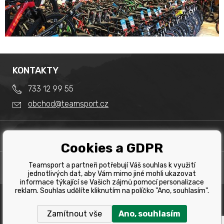
KONTAKTY
733 12 99 55
obchod@teamsport.cz
DŮLEŽITÉ INFORMACE
Cookies a GDPR
Obchodní podmínky
Splátkový prodej
Teamsport a partneři potřebují Váš souhlas k využití
PRODEJNA
Reklamace
jednotlivých dat, aby Vám mimo jiné mohli ukazovat
Team Sport - Tomáš Binar
informace týkající se Vašich zájmů pomocí personalizace
Tabulka velikostí kol
reklam. Souhlas udělíte kliknutím na políčko "Ano, souhlasím".
Dlouhá 1228/44C
Tabulka velikosti bot
Havířov
Zamítnout vše
Ano, souhlasím
Tabulka velikostí oblečení
Copyright © 2019 Team Sport Havířov. Všechna pravá