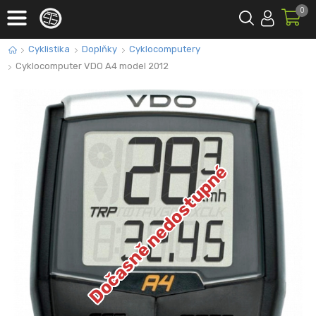
0
Cyklistika
Doplňky
Cyklocomputery
Cyklocomputer VDO A4 model 2012
Dočasně nedostupné