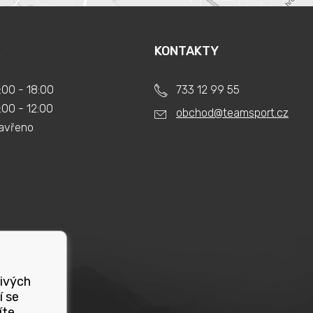
KONTAKTY
:00 - 18:00
733 12 99 55
:00 - 12:00
obchod@teamsport.cz
avřeno
livých
í se
íte