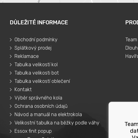
DŮLEŽITÉ INFORMACE
PRO
Obchodní podmínky
Team 
Splátkový prodej
Dlouh
Reklamace
Havíř
Tabulka velikostí kol
Tabulka velikosti bot
Tabulka velikostí oblečení
Kontakt
Výběr správného kola
Ochrana osobních údajů
Návod a manuál na elektrokola
Velikostní tabulka na běžky podle váhy
Teams
dat
Essox finit popup
Va