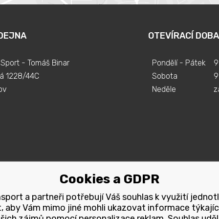
DEJNA
OTEVÍRACÍ DOBA
Sport - Tomáš Binar
Pondělí - Pátek
9
á 1228/44C
Sobota
9
ov
Neděle
z
Cookies a GDPR
port a partneři potřebují Váš souhlas k využití jednot
, aby Vám mimo jiné mohli ukazovat informace týkajíc
šich zájmů pomocí personalizace reklam. Souhlas uděl