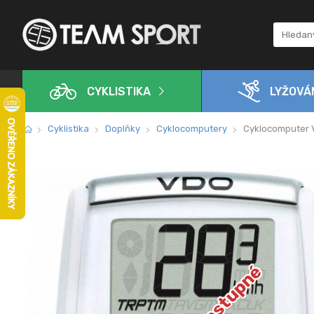
CYKLISTIKA
LYŽOVÁ
Cyklistika
Doplňky
Cyklocomputery
Cyklocomputer 