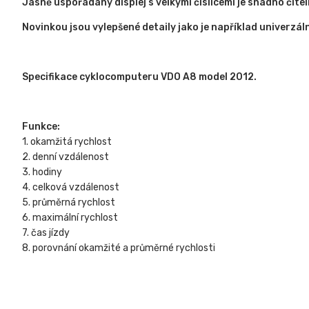
Jasně uspořádaný displej s velkými číslicemi je snadno čite
Novinkou jsou vylepšené detaily jako je například univer
Specifikace cyklocomputeru VDO A8 model 2012.
Funkce:
1. okamžitá rychlost
2. denní vzdálenost
3. hodiny
4. celková vzdálenost
5. průměrná rychlost
6. maximální rychlost
7. čas jízdy
8. porovnání okamžité a průměrné rychlosti