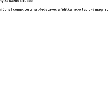
lný za každé situace.
zální úchyt computeru na představec a řidítka nebo typický mag