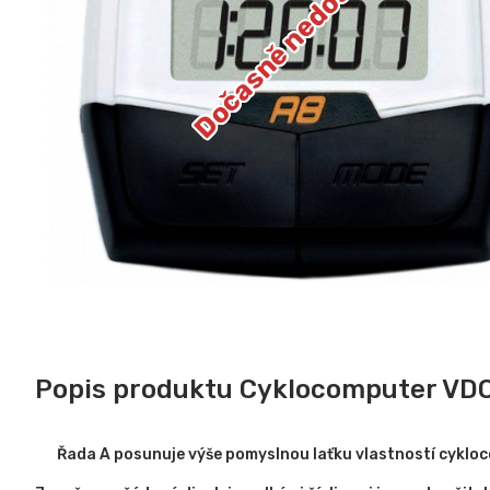
Dočasně nedostupné
Popis produktu Cyklocomputer VDO
Řada A posunuje výše pomyslnou laťku vlastností cyklo