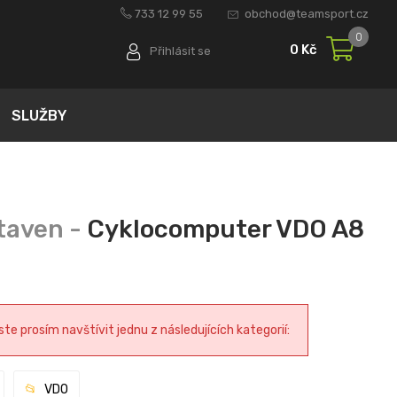
733 12 99 55
obchod@teamsport.cz
0
0 Kč
Přihlásit se
SLUŽBY
Cyklocomputer VDO A8
e prosím navštívit jednu z následujících kategorií:
VDO