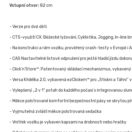
Vstupní otvor:
82 cm
- Verze pro dvě děti
- CTS-využití CX: Běžecké lyžování, Cyklistika, Jogging, In-line br
- Na konstrukci a rám vozíku, prověřený crash-testy v Evropě i 
- CAS Nastavitelné listové odpružení pro ještě hladší jízdu doko
- Click’n’Store™: Patentovaný skládací mechanizmus, vybavený au
- Versa Křidélka 2.0, vybavená ezClickem™ pro „Stiskni a Táhni“ 
- Vylepšený „2 v 1“ potah do každého počasí s integrovanou slun
- Měkce polstrované komfortní bezpečnostní pásy se skrytou p
- Vyjmutelná zvlášť měkce polstrovaná sedačka
- Vnitřek vozíku je vybaven kapsami na drobnosti nebo hračky