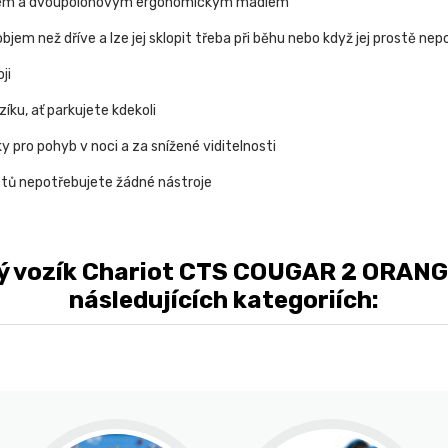
chem a dvoupolohovým ergonomickým madlem
em než dříve a lze jej sklopit třeba při běhu nebo když jej prostě ne
ji
ku, ať parkujete kdekoli
 pro pohyb v noci a za snížené viditelnosti
 setů nepotřebujete žádné nástroje
ý vozík Chariot CTS COUGAR 2 ORANGE
následujících kategoriích: