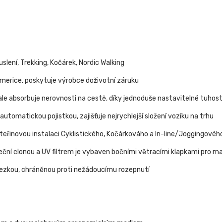
uslení, Trekking, Kočárek, Nordic Walking
Americe, poskytuje výrobce doživotní záruku
nale absorbuje nerovnosti na cestě, díky jednoduše nastavitelné tuho
tomatickou pojistkou, zajišťuje nejrychlejší složení vozíku na trhu
vteřinovou instalaci Cyklistického, Kočárkováho a In-line/Joggingovéh
eční clonou a UV filtrem je vybaven bočními větracími klapkami pro ma
řezkou, chráněnou proti nežádoucímu rozepnutí