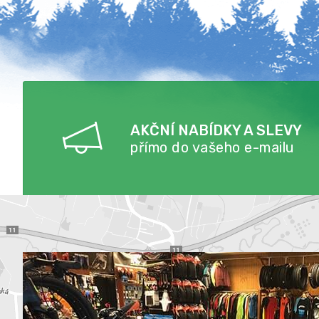
AKČNÍ NABÍDKY A SLEVY
přímo do vašeho e-mailu