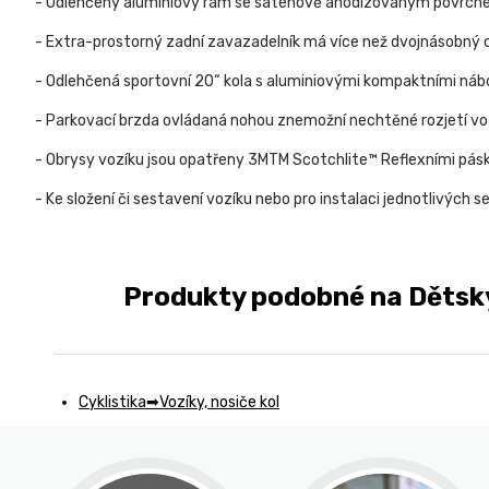
- Odlehčený aluminiový rám se saténově anodizovaným povr
- Extra-prostorný zadní zavazadelník má více než dvojnásobný obj
- Odlehčená sportovní 20“ kola s aluminiovými kompaktními nábo
- Parkovací brzda ovládaná nohou znemožní nechtěné rozjetí vozí
- Obrysy vozíku jsou opatřeny 3MTM Scotchlite™ Reflexními pásky
- Ke složení či sestavení vozíku nebo pro instalaci jednotlivých
Produkty podobné na Dětsk
Cyklistika
Vozíky, nosiče kol