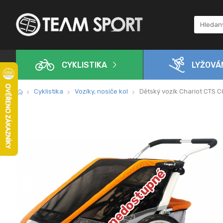
CYKLISTIKA
LYŽOVÁ
Cyklistika
Vozíky, nosiče kol
Dětský vozík Chariot CTS
Dočasně nedostupné