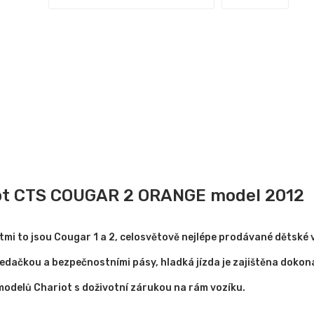
iot CTS COUGAR 2 ORANGE model 2012
i to jsou Cougar 1 a 2, celosvětově nejlépe prodávané dětské v
 sedačkou a bezpečnostními pásy, hladká jízda je zajištěna doko
modelů Chariot s doživotní zárukou na rám vozíku.