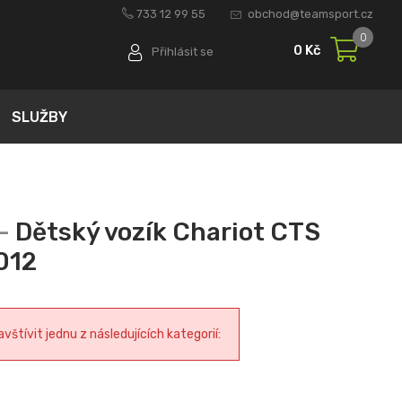
733 12 99 55
obchod@teamsport.cz
0
0 Kč
Přihlásit se
SLUŽBY
Dětský vozík Chariot CTS
012
tívit jednu z následujících kategorií: