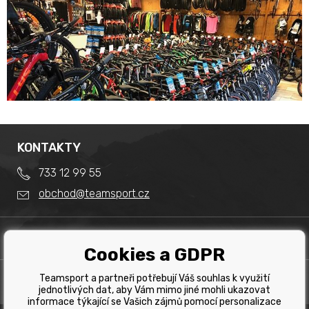
KONTAKTY
733 12 99 55
obchod@teamsport.cz
DŮLEŽITÉ INFORMACE
Cookies a GDPR
Obchodní podmínky
Splátkový prodej
Teamsport a partneři potřebují Váš souhlas k využití
PRODEJNA
Reklamace
jednotlivých dat, aby Vám mimo jiné mohli ukazovat
Team Sport - Tomáš Binar
informace týkající se Vašich zájmů pomocí personalizace
Tabulka velikostí kol