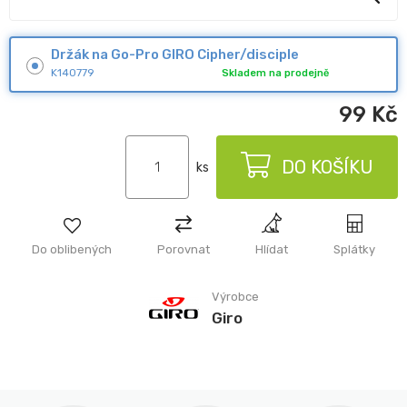
Držák na Go-Pro GIRO Cipher/disciple
K140779
Skladem na prodejně
99
Kč
DO KOŠÍKU
ks
Do oblibených
Porovnat
Hlídat
Splátky
Výrobce
Giro