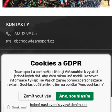
KONTAKTY
733 12 99 55
obchod@teamsport.cz
DŮLEŽITÉ INFORMACE
Cookies a GDPR
Obchodní podmínky
Splátkový prodej
Teamsport a partneři potřebují Váš souhlas k využití
PRODEJNA
Reklamace
jednotlivých dat, aby Vám mimo jiné mohli ukazovat
Team Sport - Tomáš Binar
informace týkající se Vašich zájmů pomocí personalizace
Tabulka velikostí kol
reklam. Souhlas udělíte kliknutím na políčko "Ano, souhlasím".
Dlouhá 1228/44C
Tabulka velikosti bot
Havířov
Zamítnout vše
Ano, souhlasím
Tabulka velikostí oblečení
Copyright © 2019 Team Sport Havířov. Všechna pravá
vyhrazena.
Kontakt
Podrobné nastavení s vysvětlením zde
Soukromí
Eshopy
a
webové stránky
od
BINARGON.cz
Výběr správného kola