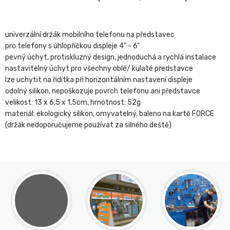
univerzální držák mobilního telefonu na představec
pro telefony s úhlopříčkou displeje 4" - 6"
pevný úchyt, protiskluzný design, jednoduchá a rychlá instalace
nastavitelný úchyt pro všechny oblé/ kulaté představce
lze uchytit na řidítka při horizontálním nastavení displeje
odolný silikon, nepoškozuje povrch telefonu ani představce
velikost: 13 x 6,5 x 1,5cm, hmotnost: 52g
materiál: ekologický silikon, omyvatelný, baleno na kartě FORCE
(držák nedoporučujeme používat za silného deště)