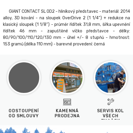
GIANT CONTACT SL OD2 - hliníkový představec - materiál: 2014
alloy, 3D kování - na sloupek OverDrive 2 (1 1/4“) + redukce na
klasický sloupek (1 1/8“) - průměr řídítek 31,8 mm, šířka upevnění
řídítek 46 mm - zapuštěné víčko představce - délky:
80/90/100/110/120/130 mm - úhel +/- 8 stupňů - hmotnost:
153 gramů (délka 110 mm) - barevné provedení: černá
ODSTOUPENÍ
KAMENNÁ
SERVIS KOL
OD SMLOUVY
PRODEJNA
VŠECH
ZNAČEK