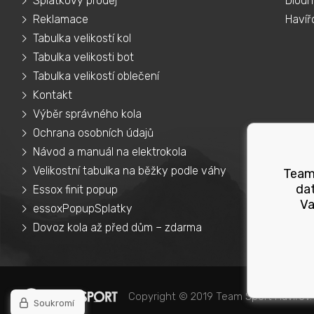
Splátkový prodej
Dlouh
Reklamace
Havíř
Tabulka velikostí kol
Tabulka velikosti bot
Tabulka velikostí oblečení
Kontakt
Výběr správného kola
Ochrana osobních údajů
Návod a manuál na elektrokola
Velikostní tabulka na běžky podle váhy
Teams
dat
Essox finit popup
Va
essoxPopupSplatky
Dovoz kola až před dům – zdarma
Copyright © 2019 Team Sport Havířov.
Soukromí