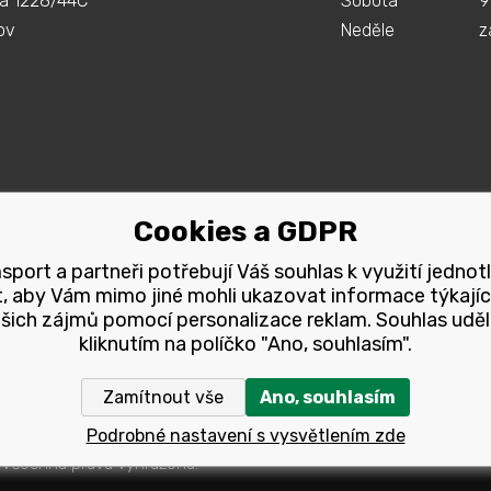
á 1228/44C
Sobota
9
ov
Neděle
z
Cookies a GDPR
port a partneři potřebují Váš souhlas k využití jednot
, aby Vám mimo jiné mohli ukazovat informace týkajíc
šich zájmů pomocí personalizace reklam. Souhlas uděl
kliknutím na políčko "Ano, souhlasím".
Zamítnout vše
Ano, souhlasím
Podrobné nastavení s vysvětlením zde
 Všechna pravá vyhrazena.