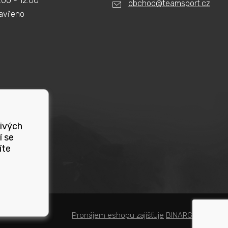
:00 - 12:00
obchod@teamsport.cz
avřeno
livých
í se
íte
Pronájem eshopu zajišťuje
BINARGON.cz