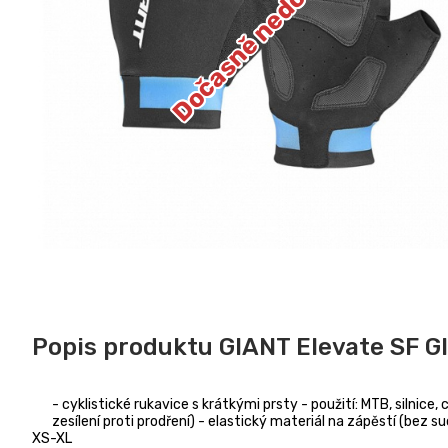
Dočasně nedostupné
Popis produktu GIANT Elevate SF G
- cyklistické rukavice s krátkými prsty - použití: MTB, silni
zesílení proti prodření) - elastický materiál na zápěstí (bez s
XS-XL