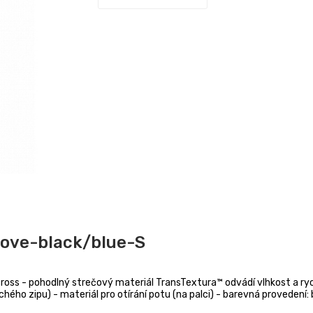
love-black/blue-S
ce, cross - pohodlný strečový materiál TransTextura™ odvádí vlhkost a 
uchého zipu) - materiál pro otírání potu (na palci) - barevná provedení: