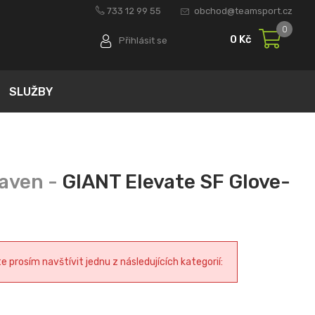
733 12 99 55
obchod@teamsport.cz
0
0 Kč
Přihlásit se
SLUŽBY
GIANT Elevate SF Glove-
prosím navštívit jednu z následujících kategorií: