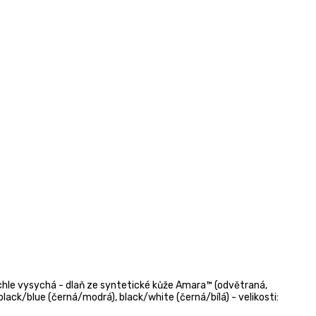
rychle vysychá - dlaň ze syntetické kůže Amara™ (odvětraná,
 black/blue (černá/modrá), black/white (černá/bílá) - velikosti: