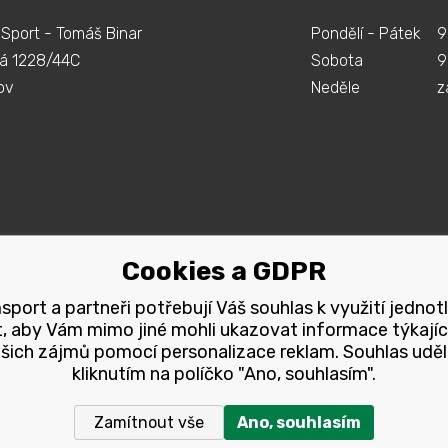
Sport - Tomáš Binar
Pondělí - Pátek
9
á 1228/44C
Sobota
9
ov
Neděle
z
Cookies a GDPR
port a partneři potřebují Váš souhlas k využití jednot
, aby Vám mimo jiné mohli ukazovat informace týkajíc
šich zájmů pomocí personalizace reklam. Souhlas uděl
kliknutím na políčko "Ano, souhlasím".
Zamítnout vše
Ano, souhlasím