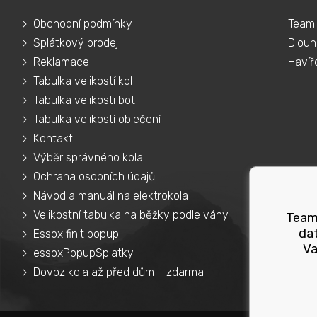
Obchodní podmínky
Team 
Splátkový prodej
Dlouh
Reklamace
Havíř
Tabulka velikostí kol
Tabulka velikosti bot
Tabulka velikostí oblečení
Kontakt
Výběr správného kola
Ochrana osobních údajů
Návod a manuál na elektrokola
Velikostní tabulka na běžky podle váhy
Teams
dat
Essox finit popup
Va
essoxPopupSplatky
Dovoz kola až před dům – zdarma