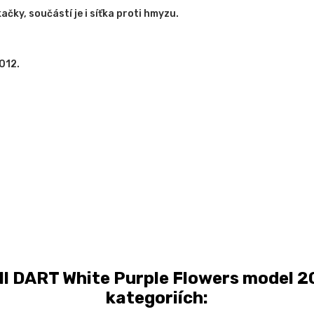
čky, součástí je i síťka proti hmyzu.
012.
 DART White Purple Flowers model 20
kategoriích: