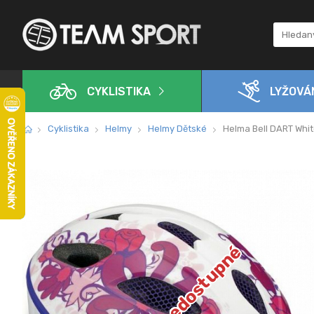
CYKLISTIKA
LYŽOVÁ
Cyklistika
Helmy
Helmy Dětské
Helma Bell DART Whit