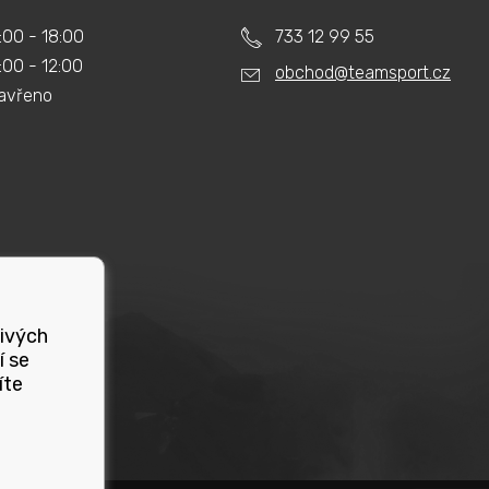
:00 - 18:00
733 12 99 55
:00 - 12:00
obchod@teamsport.cz
avřeno
livých
í se
íte