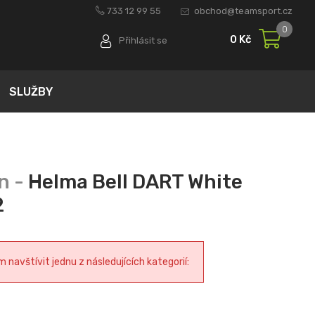
733 12 99 55
obchod@teamsport.cz
0
0 Kč
Přihlásit se
SLUŽBY
Helma Bell DART White
2
navštívit jednu z následujících kategorií: