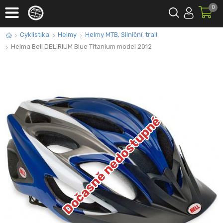
0
Cyklistika
Helmy
Helmy MTB, Silniční, trail
Helma Bell DELIRIUM Blue Titanium model 2012
Dočasně nedostupné