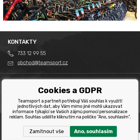
KONTAKTY
733 12 99 55
obchod@teamsport.cz
DŮLEŽITÉ INFORMACE
Cookies a GDPR
Obchodní podmínky
Splátkový prodej
Teamsport a partneři potřebují Váš souhlas k využití
PRODEJNA
Reklamace
jednotlivých dat, aby Vám mimo jiné mohli ukazovat
Team Sport - Tomáš Binar
informace týkající se Vašich zájmů pomocí personalizace
Tabulka velikostí kol
reklam. Souhlas udělíte kliknutím na políčko "Ano, souhlasím".
Dlouhá 1228/44C
Tabulka velikosti bot
Havířov
Zamítnout vše
Ano, souhlasím
Tabulka velikostí oblečení
Copyright © 2019 Team Sport Havířov. Všechna pravá
vyhrazena.