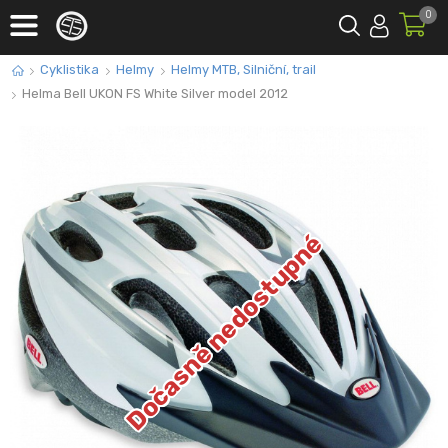
0
Cyklistika
Helmy
Helmy MTB, Silniční, trail
Helma Bell UKON FS White Silver model 2012
Dočasně nedostupné