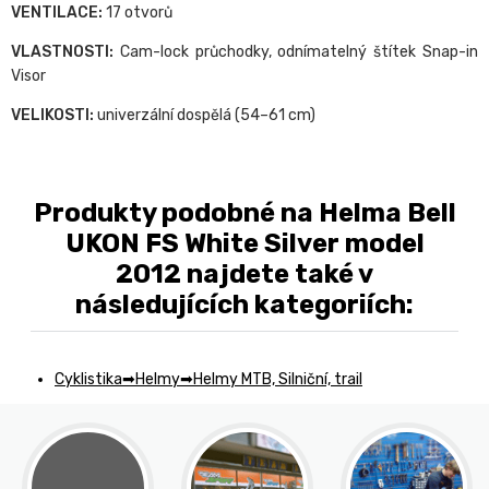
VENTILACE:
17 otvorů
VLASTNOSTI:
Cam-lock průchodky, odnímatelný štítek Snap-in
Visor
VELIKOSTI:
univerzální dospělá (54–61 cm)
Produkty podobné na Helma Bell
UKON FS White Silver model
2012 najdete také v
následujících kategoriích:
Cyklistika
Helmy
Helmy MTB, Silniční, trail