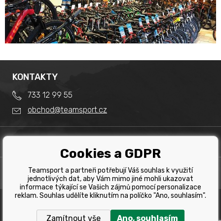
KONTAKTY
733 12 99 55
obchod@teamsport.cz
DŮLEŽITÉ INFORMACE
Cookies a GDPR
Obchodní podmínky
Splátkový prodej
Teamsport a partneři potřebují Váš souhlas k využití
PRODEJNA
Reklamace
jednotlivých dat, aby Vám mimo jiné mohli ukazovat
Team Sport - Tomáš Binar
informace týkající se Vašich zájmů pomocí personalizace
Tabulka velikostí kol
reklam. Souhlas udělíte kliknutím na políčko "Ano, souhlasím".
Dlouhá 1228/44C
Tabulka velikosti bot
Havířov
Zamítnout vše
Ano, souhlasím
Tabulka velikostí oblečení
Copyright © 2019 Team Sport Havířov. Všechna pravá