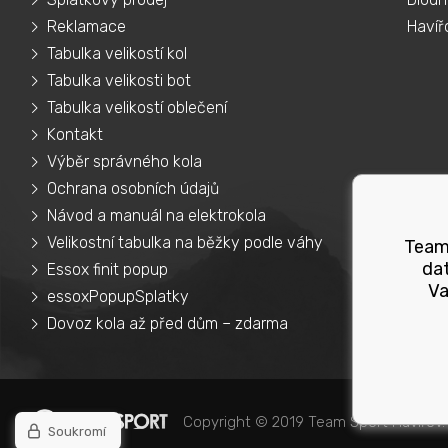
Reklamace
Havíř
Tabulka velikostí kol
Tabulka velikosti bot
Tabulka velikostí oblečení
Kontakt
Výběr správného kola
Ochrana osobních údajů
Návod a manuál na elektrokola
Velikostní tabulka na běžky podle váhy
Teams
dat
Essox finit popup
Va
essoxPopupSplatky
Dovoz kola až před dům – zdarma
Copyright © 2019 Team Sport Havířov.
Soukromí