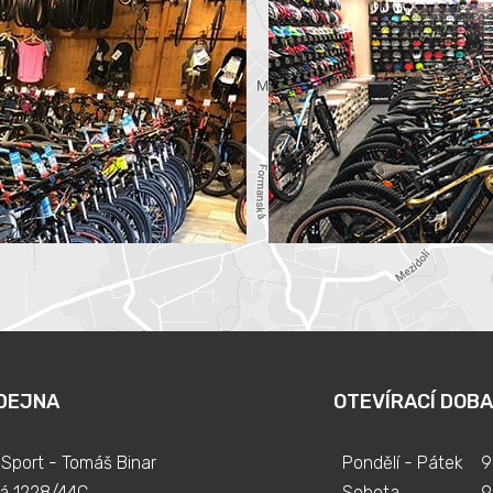
DEJNA
OTEVÍRACÍ DOBA
Sport - Tomáš Binar
Pondělí - Pátek
9
á 1228/44C
Sobota
9