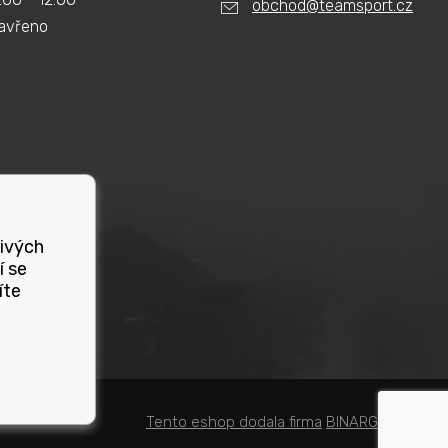
obchod@teamsport.cz
avřeno
livých
í se
íte
Tento eshop dodala firma
BINARGON.cz