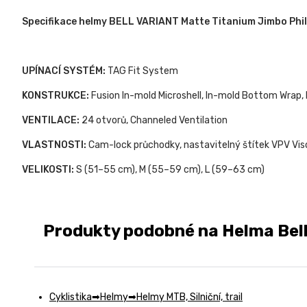
Specifikace helmy BELL VARIANT Matte Titanium Jimbo Phill
UPÍNACÍ SYSTÉM:
TAG Fit System
KONSTRUKCE:
Fusion In-mold Microshell, In-mold Bottom Wrap,
VENTILACE:
24 otvorů, Channeled Ventilation
VLASTNOSTI:
Cam-lock průchodky, nastavitelný štítek VPV Vis
VELIKOSTI:
S (51–55 cm), M (55–59 cm), L (59–63 cm)
Produkty podobné na Helma Bell
Cyklistika
Helmy
Helmy MTB, Silniční, trail