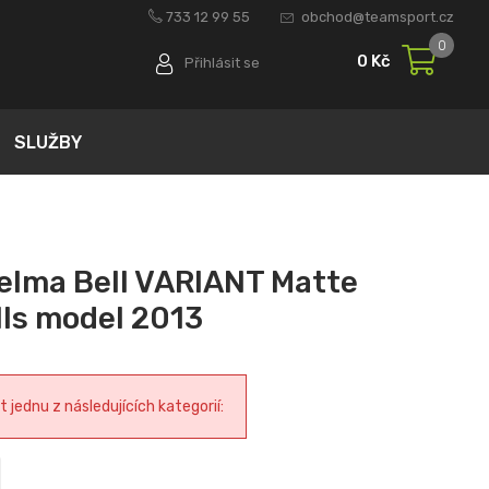
733 12 99 55
obchod@teamsport.cz
0
0 Kč
Přihlásit se
SLUŽBY
elma Bell VARIANT Matte
lls model 2013
jednu z následujících kategorií: