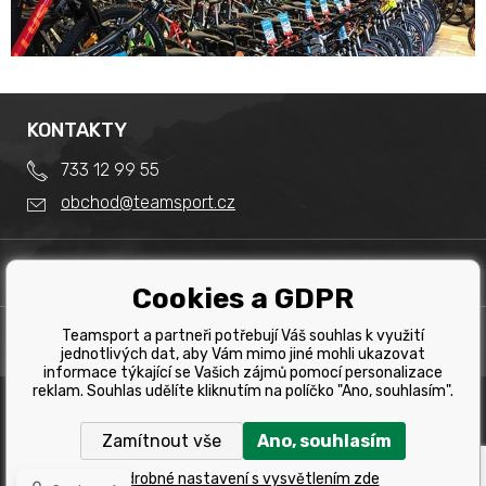
KONTAKTY
733 12 99 55
obchod@teamsport.cz
DŮLEŽITÉ INFORMACE
Cookies a GDPR
Obchodní podmínky
Splátkový prodej
Teamsport a partneři potřebují Váš souhlas k využití
PRODEJNA
Reklamace
jednotlivých dat, aby Vám mimo jiné mohli ukazovat
Team Sport - Tomáš Binar
informace týkající se Vašich zájmů pomocí personalizace
Tabulka velikostí kol
reklam. Souhlas udělíte kliknutím na políčko "Ano, souhlasím".
Dlouhá 1228/44C
Tabulka velikosti bot
Havířov
Zamítnout vše
Ano, souhlasím
Tabulka velikostí oblečení
Copyright © 2019 Team Sport Havířov. Všechna pravá
vyhrazena.
Kontakt
Podrobné nastavení s vysvětlením zde