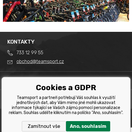
KONTAKTY
733 12 99 55
obchod@teamsport.cz
DŮLEŽITÉ INFORMACE
Cookies a GDPR
Obchodní podmínky
Splátkový prodej
Teamsport a partneři potřebují Váš souhlas k využití
PRODEJNA
Reklamace
jednotlivých dat, aby Vám mimo jiné mohli ukazovat
Team Sport - Tomáš Binar
informace týkající se Vašich zájmů pomocí personalizace
Tabulka velikostí kol
reklam. Souhlas udělíte kliknutím na políčko "Ano, souhlasím".
Dlouhá 1228/44C
Tabulka velikosti bot
Havířov
Zamítnout vše
Ano, souhlasím
Tabulka velikostí oblečení
Copyright © 2019 Team Sport Havířov. Všechna pravá