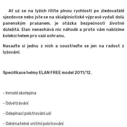
Ať už se na lyžích řítíte plnou rychlostí po zledovatělé
sjezdovce nebo jste se na skialpinistické výpravě vydali dolů
panenským prašanem, je otázka bezpečnosti životně
důležitá.
Elan nenechává nic náhodě a proto vám nabízíme
kolekci helem pro vaši ochranu.
Nasaďte si jednu z nich a soustřeďte se jen na radost z
lyžování.
Specifikace helmy ELAN FREE model 2011/12.
- Inmold skořepina
- Odvětrávání
- Odepínací polstrování uší
- Odnímatelné vnitřní polstrování