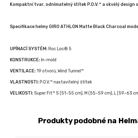
Kompaktní tvar, odnímatelný štítek P.O.V.™ a skvělý design 
Specifikace helmy GIRO ATHLON Matte Black Charcoal mode
UPÍNACÍ SYSTÉM:
Roc Loc® 5
KONSTRUKCE:
In-mold
VENTILACE:
19 otvorů, Wind Tunnel™
VLASTNOSTI:
P.O.V.™ nastavitelný štítek
VELIKOSTI:
Super Fit™ S (51–55 cm), M (55–59 cm), L (59–63 
Produkty podobné na Helma