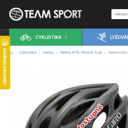
CYKLISTIKA
LYŽOVÁ
Cyklistika
Helmy
Helmy MTB, Silniční, trail
Helma Giro