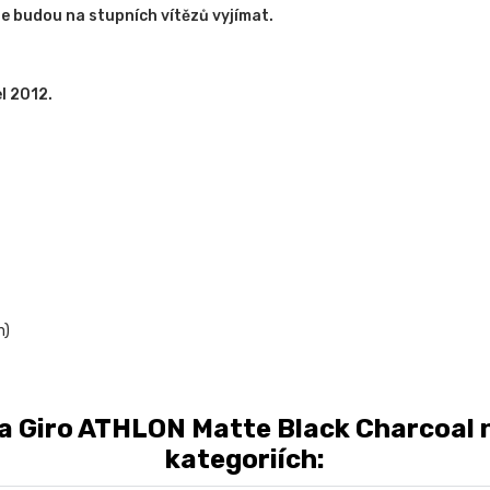
se budou na stupních vítězů vyjímat.
l 2012.
cm)
 Giro ATHLON Matte Black Charcoal na
kategoriích: