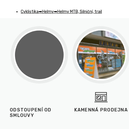
Cyklistika
Helmy
Helmy MTB, Silniční, trail
ODSTOUPENÍ OD
KAMENNÁ PRODEJNA
SMLOUVY