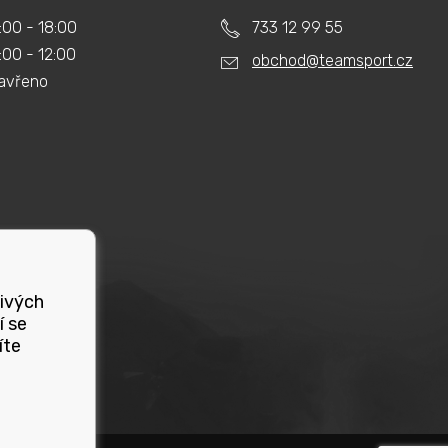
:00 - 18:00
733 12 99 55
:00 - 12:00
obchod@teamsport.cz
avřeno
livých
í se
íte