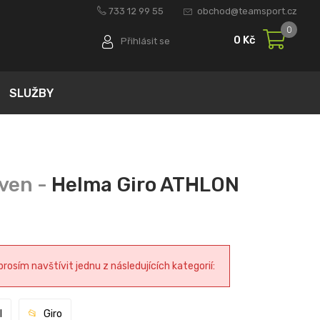
733 12 99 55
obchod@teamsport.cz
0
0 Kč
Přihlásit se
SLUŽBY
Helma Giro ATHLON
osím navštívit jednu z následujících kategorií:
l
Giro