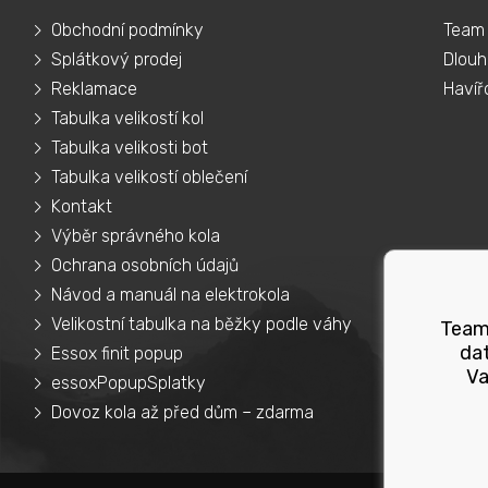
Obchodní podmínky
Team 
Splátkový prodej
Dlouh
Reklamace
Havíř
Tabulka velikostí kol
Tabulka velikosti bot
Tabulka velikostí oblečení
Kontakt
Výběr správného kola
Ochrana osobních údajů
Návod a manuál na elektrokola
Velikostní tabulka na běžky podle váhy
Teams
dat
Essox finit popup
Va
essoxPopupSplatky
Dovoz kola až před dům – zdarma