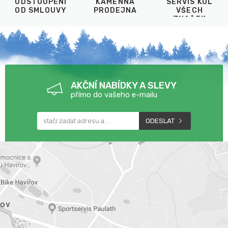
ODSTOUPENÍ
KAMENNÁ
SERVIS KOL
OD SMLOUVY
PRODEJNA
VŠECH
ZNAČEK
AKČNÍ NABÍDKY A SLEVY
přímo do vašeho e-mailu
ODESLAT