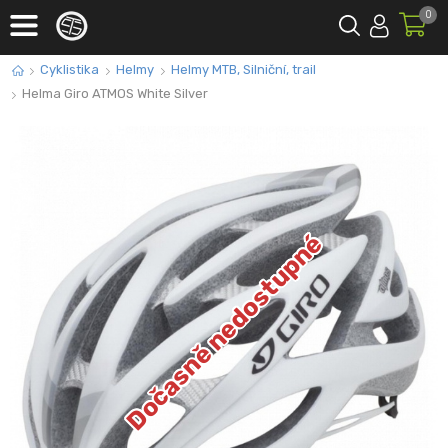
0
Cyklistika
Helmy
Helmy MTB, Silniční, trail
Helma Giro ATMOS White Silver
Dočasně nedostupné