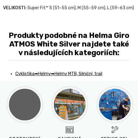
VELIKOSTI:
Super Fit™ S (51–55 cm), M (55–59 cm), L (59–63 cm)
Produkty podobné na Helma Giro
ATMOS White Silver najdete také
v následujících kategoriích:
Cyklistika
Helmy
Helmy MTB, Silniční, trail