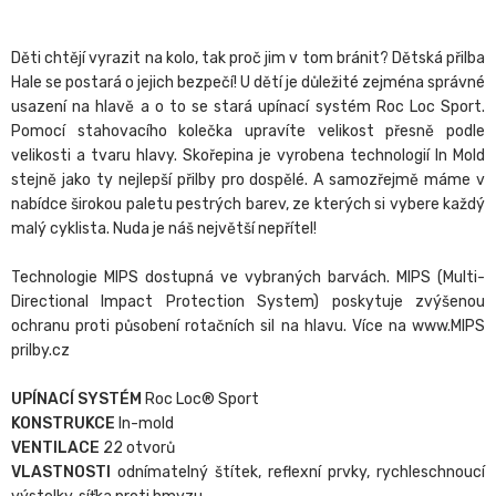
Děti chtějí vyrazit na kolo, tak proč jim v tom bránit? Dětská přilba
Hale se postará o jejich bezpečí! U dětí je důležité zejména správné
usazení na hlavě a o to se stará upínací systém Roc Loc Sport.
Pomocí stahovacího kolečka upravíte velikost přesně podle
velikosti a tvaru hlavy. Skořepina je vyrobena technologií In Mold
stejně jako ty nejlepší přilby pro dospělé. A samozřejmě máme v
nabídce širokou paletu pestrých barev, ze kterých si vybere každý
malý cyklista. Nuda je náš největší nepřítel!
Technologie MIPS dostupná ve vybraných barvách. MIPS (Multi-
Directional Impact Protection System) poskytuje zvýšenou
ochranu proti působení rotačních sil na hlavu. Více na www.MIPS
prilby.cz
UPÍNACÍ SYSTÉM
Roc Loc® Sport
KONSTRUKCE
In-mold
VENTILACE
22 otvorů
VLASTNOSTI
odnímatelný štítek, reflexní prvky, rychleschnoucí