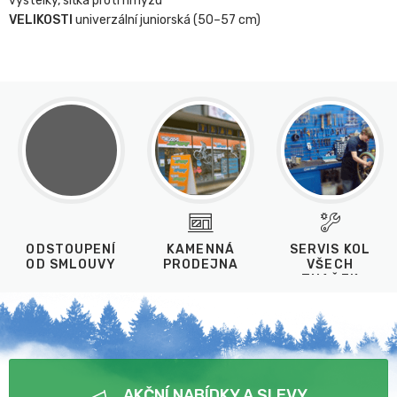
výstelky, síťka proti hmyzu
VELIKOSTI
univerzální juniorská (50–57 cm)
ODSTOUPENÍ
KAMENNÁ
SERVIS KOL
OD SMLOUVY
PRODEJNA
VŠECH
ZNAČEK
AKČNÍ NABÍDKY A SLEVY