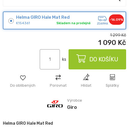
Helma GIRO Hale Mat Red
-16.09%
K154361
Skladem na prodejně
ZDARMA
1 299
Kč
1 090
Kč
DO KOŠÍKU
ks
Do oblibených
Porovnat
Hlídat
Splátky
Výrobce
Giro
Helma GIRO Hale Mat Red