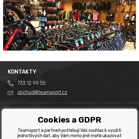
KONTAKTY
733 12 99 55
obchod@teamsport.cz
DŮLEŽITÉ INFORMACE
Cookies a GDPR
Obchodní podmínky
Splátkový prodej
Teamsport a partneři potřebují Váš souhlas k využití
PRODEJNA
Reklamace
jednotlivých dat, aby Vám mimo jiné mohli ukazovat
Team Sport - Tomáš Binar