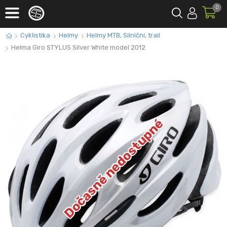
0
Cyklistika
Helmy
Helmy MTB, Silniční, trail
Helma Giro STYLUS Silver White model 2012
Dočasně nedostupné