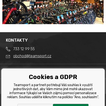
KONTAKTY
733 12 99 55
obchod@teamsport.cz
DŮLEŽITÉ INFORMACE
Cookies a GDPR
Obchodní podmínky
Splátkový prodej
Teamsport a partneři potřebují Váš souhlas k využití
PRODEJNA
Reklamace
jednotlivých dat, aby Vám mimo jiné mohli ukazovat
Team Sport - Tomáš Binar
informace týkající se Vašich zájmů pomocí personalizace
Tabulka velikostí kol
reklam. Souhlas udělíte kliknutím na políčko "Ano, souhlasím".
Dlouhá 1228/44C
Tabulka velikosti bot
Havířov