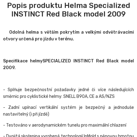
Popis produktu Helma Specialized
INSTINCT Red Black model 2009
Odolná helma s větším pokrytím a velkými odvětrávacími
otvory určená pro jízdu v terénu.
Specifikace helmySPECIALIZED INSTINCT Red Black model
2009.
- Splňuje bezpečnostní požadavky jedné či více následujících
směrnic pro cyklistické helmy: SNELL B90A, CE a AS/NZS
- Zadní upínací vertikální systém je bezpečný a jednoduše
nastavitelný (i při jízdě)
- Testováno v aerodynamickém tunelu pro maximální chlazení
- Dvojitá skořepina vyrobená technologií InMold s pěnovou hmotou