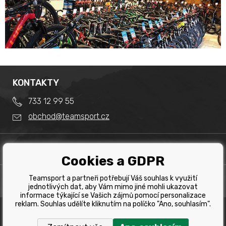
KONTAKTY
733 12 99 55
obchod@teamsport.cz
DŮLEŽITÉ INFORMACE
Cookies a GDPR
Obchodní podmínky
Splátkový prodej
Teamsport a partneři potřebují Váš souhlas k využití
PRODEJNA
Reklamace
jednotlivých dat, aby Vám mimo jiné mohli ukazovat
Team Sport - Tomáš Binar
informace týkající se Vašich zájmů pomocí personalizace
Tabulka velikostí kol
reklam. Souhlas udělíte kliknutím na políčko "Ano, souhlasím".
Dlouhá 1228/44C
Tabulka velikosti bot
Havířov