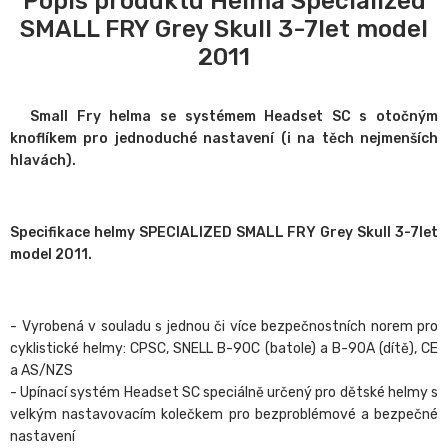
Popis produktu Helma Specialized
SMALL FRY Grey Skull 3-7let model
2011
Small Fry helma se systémem Headset SC s otočným
knoflíkem pro jednoduché nastavení (i na těch nejmenších
hlavách).
Specifikace helmy SPECIALIZED SMALL FRY Grey Skull 3-7let
model 2011.
- Vyrobená v souladu s jednou či více bezpečnostních norem pro
cyklistické helmy: CPSC, SNELL B-90C (batole) a B-90A (dítě), CE
a AS/NZS
- Upínací systém Headset SC speciálně určený pro dětské helmy s
velkým nastavovacím kolečkem pro bezproblémové a bezpečné
nastavení