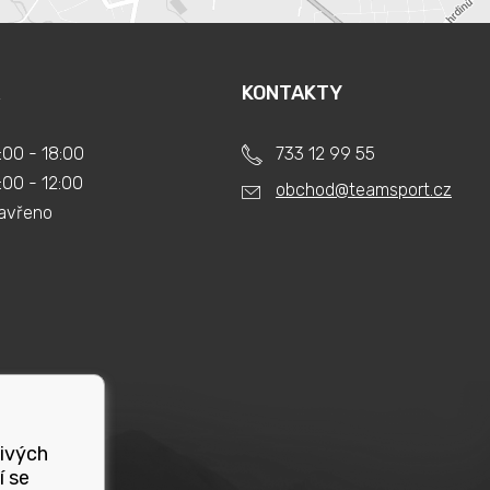
KONTAKTY
:00 - 18:00
733 12 99 55
:00 - 12:00
obchod@teamsport.cz
avřeno
livých
í se