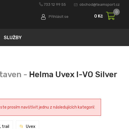
733 12 99 55
obchod@teamsport.cz
0
0 Kč
Přihlásit se
SLUŽBY
Helma Uvex I-VO Silver
e prosím navštívit jednu z následujících kategorií:
 trail
Uvex