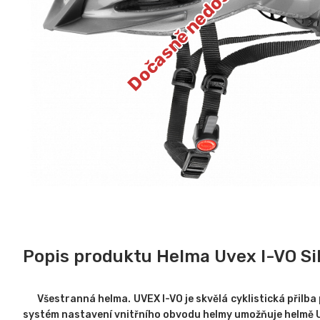
Dočasně nedostupné
Popis produktu Helma Uvex I-VO Si
Všestranná helma. UVEX I-VO je skvělá cyklistická přilba 
systém nastavení vnitřního obvodu helmy umožňuje helmě U