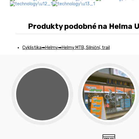
Produkty podobné na Helma Uve
Cyklistika
Helmy
Helmy MTB, Silniční, trail