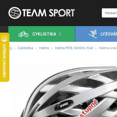
CYKLISTIKA
LYŽOVÁ
Cyklistika
Helmy
Helmy MTB, Silniční, trail
Helma Uvex