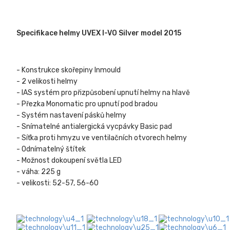
Specifikace helmy UVEX I-VO Silver model 2015
- Konstrukce skořepiny Inmould
- 2 velikosti helmy
- IAS systém pro přizpůsobení upnutí helmy na hlavě
- Přezka Monomatic pro upnutí pod bradou
- Systém nastavení pásků helmy
- Snímatelné antialergická vycpávky Basic pad
- Síťka proti hmyzu ve ventilačních otvorech helmy
- Odnímatelný štítek
- Možnost dokoupení světla LED
- váha: 225 g
- velikosti: 52-57, 56-60