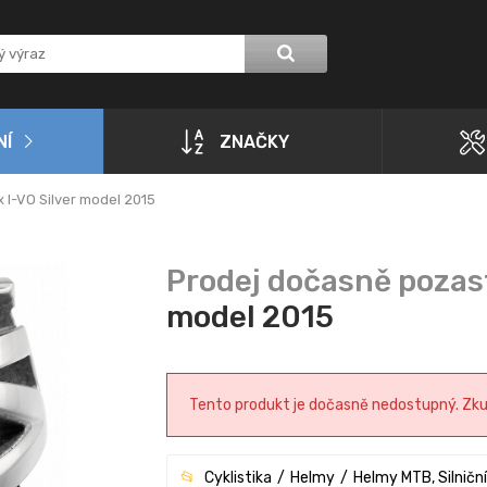
NÍ
ZNAČKY
 I-VO Silver model 2015
model 2015
Tento produkt je dočasně nedostupný. Zkust
Cyklistika
Helmy
Helmy MTB, Silniční,