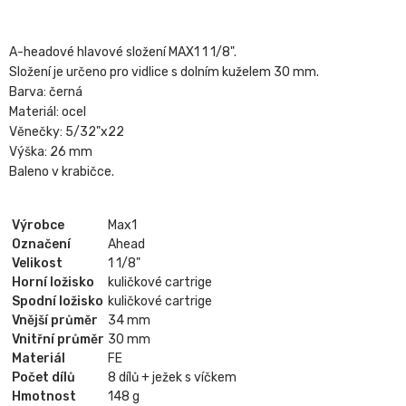
A-headové hlavové složení MAX1 1 1/8".
Složení je určeno pro vidlice s dolním kuželem 30 mm.
Barva: černá
Materiál: ocel
Věnečky: 5/32"x22
Výška: 26 mm
Baleno v krabičce.
Výrobce
Max1
Označení
Ahead
Velikost
1 1/8"
Horní ložisko
kuličkové cartrige
Spodní ložisko
kuličkové cartrige
Vnější průměr
34 mm
Vnitřní průměr
30 mm
Materiál
FE
Počet dílů
8 dílů + ježek s víčkem
Hmotnost
148 g