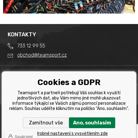
KONTAKTY
733 12 99 55
obchod@teamsport.cz
DŮLEŽITÉ INFORMACE
Cookies a GDPR
Obchodní podmínky
Splátkový prodej
Teamsport a partneři potřebují Váš souhlas k využití
PRODEJNA
Reklamace
jednotlivých dat, aby Vám mimo jiné mohli ukazovat
Team Sport - Tomáš Binar
informace týkající se Vašich zájmů pomocí personalizace
Tabulka velikostí kol
reklam. Souhlas udělíte kliknutím na políčko "Ano, souhlasím".
Dlouhá 1228/44C
Tabulka velikosti bot
Havířov
Zamítnout vše
Ano, souhlasím
Tabulka velikostí oblečení
Copyright © 2019 Team Sport Havířov. Všechna pravá
vyhrazena.
Kontakt
Podrobné nastavení s vysvětlením zde
Soukromí
Tvorba a pronájem eshopů
BINARGON.cz