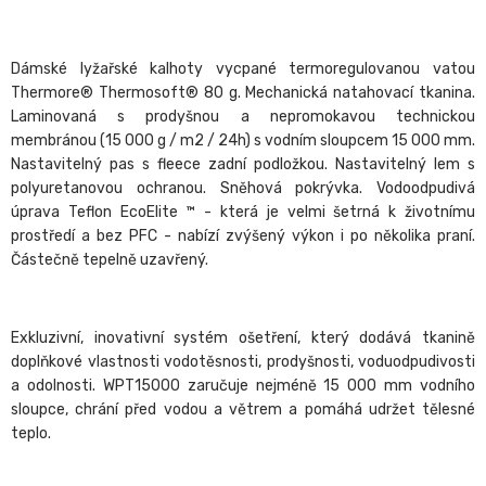
Dámské lyžařské kalhoty vycpané termoregulovanou vatou
Thermore® Thermosoft® 80 g. Mechanická natahovací tkanina.
Laminovaná s prodyšnou a nepromokavou technickou
membránou (15 000 g / m2 / 24h) s vodním sloupcem 15 000 mm.
Nastavitelný pas s fleece zadní podložkou. Nastavitelný lem s
polyuretanovou ochranou. Sněhová pokrývka. Vodoodpudivá
úprava Teflon EcoElite ™ - která je velmi šetrná k životnímu
prostředí a bez PFC - nabízí zvýšený výkon i po několika praní.
Částečně tepelně uzavřený.
Exkluzivní, inovativní systém ošetření, který dodává tkanině
doplňkové vlastnosti vodotěsnosti, prodyšnosti, voduodpudivosti
a odolnosti. WPT15000 zaručuje nejméně 15 000 mm vodního
sloupce, chrání před vodou a větrem a pomáhá udržet tělesné
teplo.