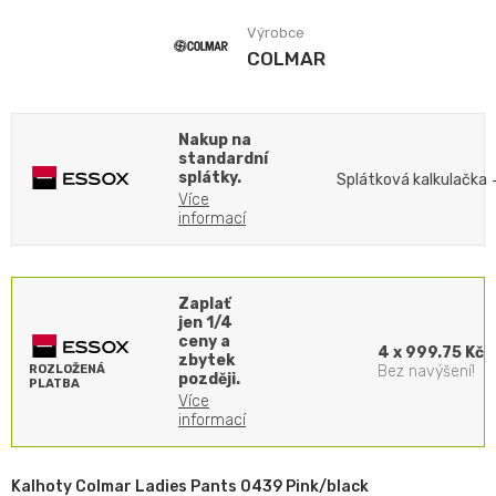
Výrobce
COLMAR
Nakup na
standardní
splátky.
Splátková kalkulačka
Více
informací
Zaplať
jen 1/4
ceny a
4 x 999.75 Kč
zbytek
ROZLOŽENÁ
Bez navýšení!
později.
PLATBA
Více
informací
Kalhoty Colmar Ladies Pants 0439 Pink/black