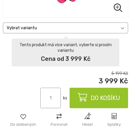
Vybrat variantu
Tento produkt má více variant, vyberte si prosím
variantu
Cena od 3 999 Kč
5 199
Kč
3 999
Kč
DO KOŠÍKU
ks
Do oblibených
Porovnat
Hlídat
Splátky