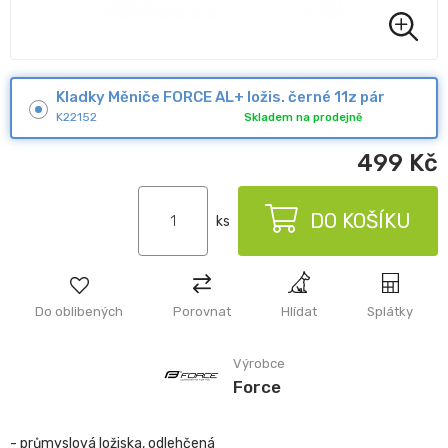
Kladky Měniče FORCE AL+ ložis. černé 11z pár
K22152
Skladem na prodejně
499
Kč
DO KOŠÍKU
ks
Do oblibených
Porovnat
Hlídat
Splátky
Výrobce
Force
- průmyslová ložiska, odlehčená