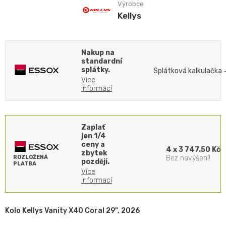
Výrobce
Kellys
Nakup na
standardní
splátky.
Splátková kalkulačka
Více
informací
Zaplať
jen 1/4
ceny a
4 x 3 747.50 Kč
zbytek
ROZLOŽENÁ
Bez navýšení!
později.
PLATBA
Více
informací
Kolo Kellys Vanity X40 Coral 29", 2026