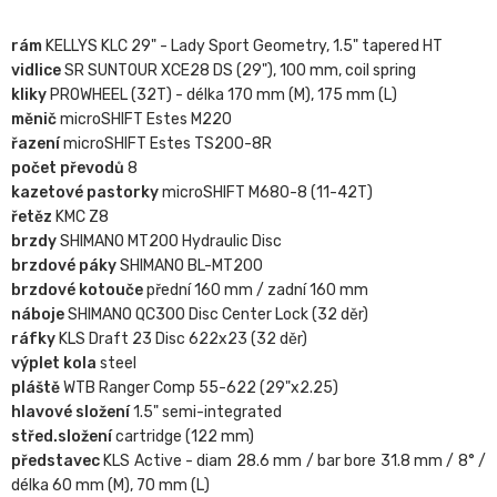
rám
KELLYS KLC 29" - Lady Sport Geometry, 1.5" tapered HT
vidlice
SR SUNTOUR XCE28 DS (29"), 100 mm, coil spring
kliky
PROWHEEL (32T) - délka 170 mm (M), 175 mm (L)
měnič
microSHIFT Estes M220
řazení
microSHIFT Estes TS200-8R
počet převodů
8
kazetové pastorky
microSHIFT M680-8 (11-42T)
řetěz
KMC Z8
brzdy
SHIMANO MT200 Hydraulic Disc
brzdové páky
SHIMANO BL-MT200
brzdové kotouče
přední 160 mm / zadní 160 mm
náboje
SHIMANO QC300 Disc Center Lock (32 děr)
ráfky
KLS Draft 23 Disc 622x23 (32 děr)
výplet kola
steel
pláště
WTB Ranger Comp 55-622 (29"x2.25)
hlavové složení
1.5" semi-integrated
střed.složení
cartridge (122 mm)
představec
KLS Active - diam 28.6 mm / bar bore 31.8 mm / 8° /
délka 60 mm (M), 70 mm (L)