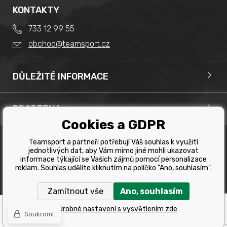
KONTAKTY
733 12 99 55
obchod@teamsport.cz
DŮLEŽITÉ INFORMACE
Obchodní podmínky
Splátkový prodej
PRODEJNA
Reklamace
Team Sport - Tomáš Binar
Cookies a GDPR
Tabulka velikostí kol
Dlouhá 1228/44C
Tabulka velikosti bot
Teamsport a partneři potřebují Váš souhlas k využití
Havířov
jednotlivých dat, aby Vám mimo jiné mohli ukazovat
Tabulka velikostí oblečení
Copyright © 2019 Team Sport Havířov. Všechna pravá
informace týkající se Vašich zájmů pomocí personalizace
vyhrazena.
reklam. Souhlas udělíte kliknutím na políčko "Ano, souhlasím".
Kontakt
Tvorba a pronájem eshopů
BINARGON.cz
Výběr správného kola
Zamítnout vše
Ano, souhlasím
Ochrana osobních údajů
Podrobné nastavení s vysvětlením zde
Návod a manuál na elektrokola
Soukromí
Velikostní tabulka na běžky podle váhy