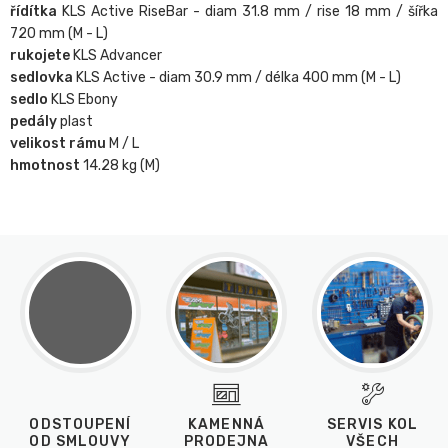
řídítka
KLS Active RiseBar - diam 31.8 mm / rise 18 mm / šířka
720 mm (M - L)
rukojete
KLS Advancer
sedlovka
KLS Active - diam 30.9 mm / délka 400 mm (M - L)
sedlo
KLS Ebony
pedály
plast
velikost rámu
M / L
hmotnost
14.28 kg (M)
ODSTOUPENÍ
KAMENNÁ
SERVIS KOL
OD SMLOUVY
PRODEJNA
VŠECH