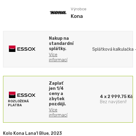
Výrobce
Kona
Nakup na
standardní
splátky.
Splátková kalkulačka
Více
informací
Zaplať
jen 1/4
ceny a
4 x 2 999.75 Kč
zbytek
ROZLOŽENÁ
Bez navýšení!
později.
PLATBA
Více
informací
Kolo Kona Lana'I Blue, 2023