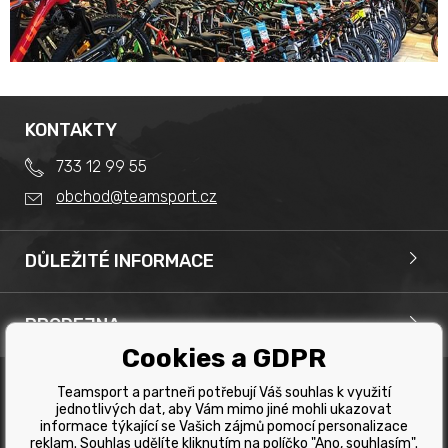
KONTAKTY
733 12 99 55
obchod@teamsport.cz
DŮLEŽITÉ INFORMACE
Obchodní podmínky
Splátkový prodej
PRODEJNA
Reklamace
Team Sport - Tomáš Binar
Cookies a GDPR
Tabulka velikostí kol
Dlouhá 1228/44C
Tabulka velikosti bot
Teamsport a partneři potřebují Váš souhlas k využití
Havířov
jednotlivých dat, aby Vám mimo jiné mohli ukazovat
Tabulka velikostí oblečení
Copyright © 2019 Team Sport Havířov. Všechna pravá
informace týkající se Vašich zájmů pomocí personalizace
vyhrazena.
reklam. Souhlas udělíte kliknutím na políčko "Ano, souhlasím".
Kontakt