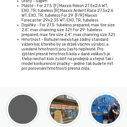
Dráty - Sapim
Pláště - For 27.5: [F] Maxxis Rekon 27.5x2.6 WT,
EXO, TR, tubeless [R] Maxxis Ardent Race 27.5x2.6
WT, EXO, TR, tubeless For 29: [F/R] Maxxis
Forecaster 29x2.35 WT, EXO, TR, tubeless
Doplňky - For 27.5: tubeless prepared, max tire size
2.6", max chainring size 32t For 29: tubeless
prepared, max tire size 2.4", max chainring size 32t
Hmotnost - Bohužel neexistuje žádný standard
vážení kol, kterého by se drželi všichni výrobci, a
uvedené hmotnosti jsou často nepřesné. Pro
zjištění přesné hmotnosti kola v dané velikosti je
třeba nechat kolo zvážit na prodejně a stejně tak i
model konkurenční značky – jedině tak budete mít
pro porovnání hmotností přesná čísla.