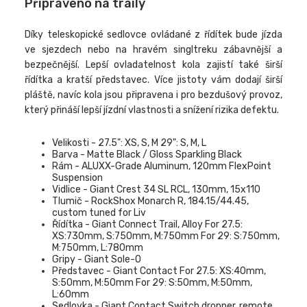
Připraveno na traily
Díky teleskopické sedlovce ovládané z řídítek bude jízda
ve sjezdech nebo na hravém singltreku zábavnější a
bezpečnější. Lepší ovladatelnost kola zajistí také širší
řídítka a kratší představec. Více jistoty vám dodají širší
pláště, navíc kola jsou připravena i pro bezdušový provoz,
který přináší lepší jízdní vlastnosti a snížení rizika defektu.
Velikosti - 27.5": XS, S, M 29": S, M, L
Barva - Matte Black / Gloss Sparkling Black
Rám - ALUXX-Grade Aluminum, 120mm FlexPoint
Suspension
Vidlice - Giant Crest 34 SL RCL, 130mm, 15x110
Tlumič - RockShox Monarch R, 184.15/44.45,
custom tuned for Liv
Řídítka - Giant Connect Trail, Alloy For 27.5:
XS:730mm, S:750mm, M:750mm For 29: S:750mm,
M:750mm, L:780mm
Gripy - Giant Sole-O
Představec - Giant Contact For 27.5: XS:40mm,
S:50mm, M:50mm For 29: S:50mm, M:50mm,
L:60mm
Sedlovka - Giant Contact Switch dropper, remote