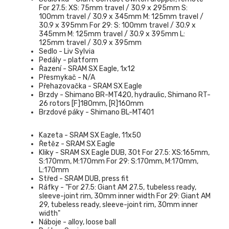
For 27.5: XS: 75mm travel / 30.9 x 295mm S:
100mm travel / 30.9 x 345mm M: 125mm travel /
30.9 x 395mm For 29: S: 100mm travel / 30.9 x
345mm M: 125mm travel / 30.9 x 395mm L:
125mm travel / 30.9 x 395mm
Sedlo - Liv Sylvia
Pedály - platform
Řazení - SRAM SX Eagle, 1x12
Přesmykač - N/A
Přehazovačka - SRAM SX Eagle
Brzdy - Shimano BR-MT420, hydraulic, Shimano RT-
26 rotors [F]180mm, [R]160mm
Brzdové páky - Shimano BL-MT401
Kazeta - SRAM SX Eagle, 11x50
Řetěz - SRAM SX Eagle
Kliky - SRAM SX Eagle DUB, 30t For 27.5: XS:165mm,
S:170mm, M:170mm For 29: S:170mm, M:170mm,
L:170mm
Střed - SRAM DUB, press fit
Ráfky - "For 27.5: Giant AM 27.5, tubeless ready,
sleeve-joint rim, 30mm inner width For 29: Giant AM
29, tubeless ready, sleeve-joint rim, 30mm inner
width"
Náboje - alloy, loose ball