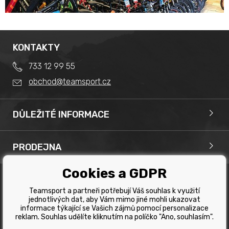
KONTAKTY
733 12 99 55
obchod@teamsport.cz
DŮLEŽITÉ INFORMACE
Obchodní podmínky
Splátkový prodej
PRODEJNA
Reklamace
Team Sport - Tomáš Binar
Tabulka velikostí kol
Cookies a GDPR
Dlouhá 1228/44C
Tabulka velikosti bot
Havířov
Teamsport a partneři potřebují Váš souhlas k využití
Tabulka velikostí oblečení
Copyright © 2019 Team Sport Havířov. Všechna pravá
jednotlivých dat, aby Vám mimo jiné mohli ukazovat
vyhrazena.
Kontakt
informace týkající se Vašich zájmů pomocí personalizace
reklam. Souhlas udělíte kliknutím na políčko "Ano, souhlasím".
Internetové obchody
a
www stránky
:
BINARGON.cz
Výběr správného kola