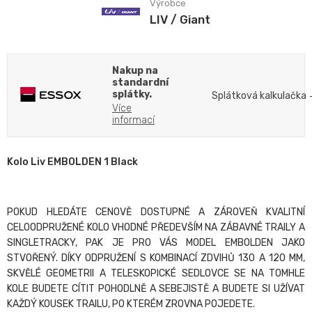
Výrobce
LIV / Giant
Nakup na
standardní
splátky.
Splátková kalkulačka
Více
informací
Kolo Liv EMBOLDEN 1 Black
POKUD HLEDÁTE CENOVĚ DOSTUPNÉ A ZÁROVEŇ KVALITNÍ
CELOODPRUŽENÉ KOLO VHODNÉ PŘEDEVŠÍM NA ZÁBAVNÉ TRAILY A
SINGLETRACKY, PAK JE PRO VÁS MODEL EMBOLDEN JAKO
STVOŘENÝ. DÍKY ODPRUŽENÍ S KOMBINACÍ ZDVIHŮ 130 A 120 MM,
SKVĚLÉ GEOMETRII A TELESKOPICKÉ SEDLOVCE SE NA TOMHLE
KOLE BUDETE CÍTIT POHODLNĚ A SEBEJISTĚ A BUDETE SI UŽÍVAT
KAŽDÝ KOUSEK TRAILU, PO KTERÉM ZROVNA POJEDETE.