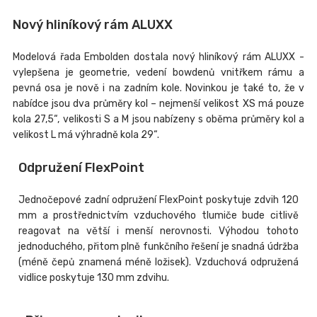
Nový hliníkový rám ALUXX
Modelová řada Embolden dostala nový hliníkový rám ALUXX -
vylepšena je geometrie, vedení bowdenů vnitřkem rámu a
pevná osa je nově i na zadním kole. Novinkou je také to, že v
nabídce jsou dva průměry kol – nejmenší velikost XS má pouze
kola 27,5“, velikosti S a M jsou nabízeny s oběma průměry kol a
velikost L má výhradně kola 29“.
Odpružení FlexPoint
Jednočepové zadní odpružení FlexPoint poskytuje zdvih 120
mm a prostřednictvím vzduchového tlumiče bude citlivě
reagovat na větší i menší nerovnosti. Výhodou tohoto
jednoduchého, přitom plně funkčního řešení je snadná údržba
(méně čepů znamená méně ložisek). Vzduchová odpružená
vidlice poskytuje 130 mm zdvihu.